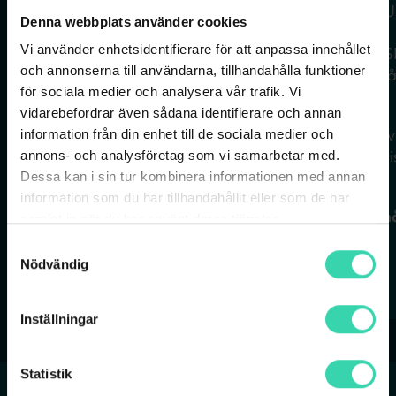
Sverige och EU
Sverige och EU
Denna webbplats använder cookies
Surfa med 5G
Surfa med 5G
Vi använder enhetsidentifierare för att anpassa innehållet
Fria samtal & SMS*
Fria samtal & 
och annonserna till användarna, tillhandahålla funktioner
Avtalstid: 12 mån
Avtalstid: 12 m
för sociala medier och analysera vår trafik. Vi
* Fria samtal och
* Fria samtal och
vidarebefordrar även sådana identifierare och annan
SMS/MMS inom Sverige
SMS/MMS inom Sv
information från din enhet till de sociala medier och
och EU/EES. Se prislista
och EU/EES. Se pris
annons- och analysföretag som vi samarbetar med.
för övriga länder.
för övriga länder.
Dessa kan i sin tur kombinera informationen med annan
information som du har tillhandahållit eller som de har
Ord. pris: 379 kr/mån
Ord. pris: 499 kr/m
samlat in när du har använt deras tjänster.
Samtyckesval
Nödvändig
BESTÄLL
BESTÄLL
Inställningar
Statistik