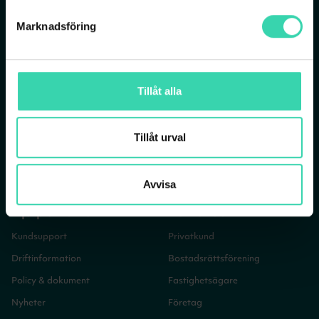
Tjänster
Om Sappa
Marknadsföring
Bredband
Vår verksamhet
Bredband via fiber
Vår historia
Mobilt bredband
Jobba på Sappa
Tillåt alla
TV- och bredbandspaket
Sappagruppen
TV-abonnemang
Tillåt urval
Streamingtjänster
Mobilabonnemang
Avvisa
Hjälp & Kontakt
Vem är du?
Kundsupport
Privatkund
Driftinformation
Bostadsrättsförening
Policy & dokument
Fastighetsägare
Nyheter
Företag