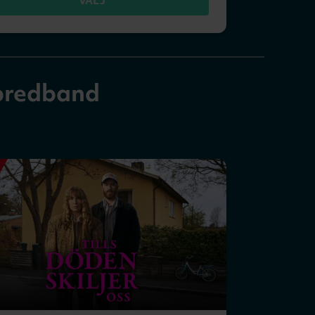
VÄLJ
bredband