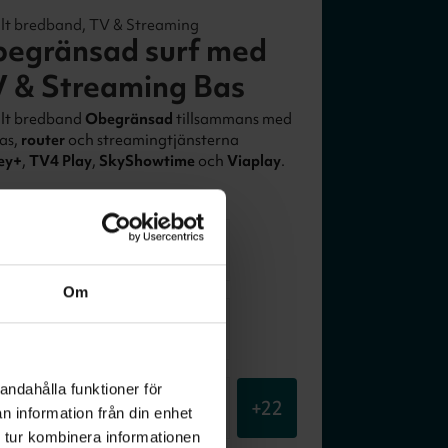
lt bredband, TV & Streaming
egränsad surf med
 & Streaming Bas
lt bredband
Obegränsad
tillsammans med
as,
router
och streamingtjänsterna
ey+
,
TV4 Play
,
SkyShowtime
och
Viaplay
.
eamingtjänster
rträttigheter
Om
-kanaler
andahålla funktioner för
+
22
n information från din enhet
 tur kombinera informationen