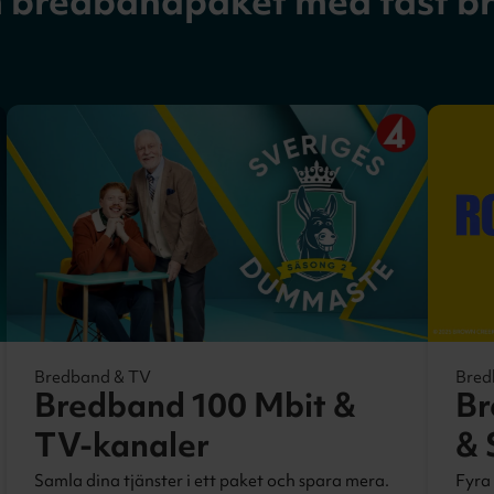
h bredbandpaket med fast b
Bredband & TV
Bred
Bredband 100 Mbit &
Br
TV-kanaler
& 
Samla dina tjänster i ett paket och spara mera.
Fyra