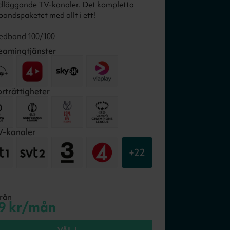
dläggande TV-kanaler. Det kompletta
andspaketet med allt i ett!
edband 100/100
eamingtjänster
rträttigheter
-kanaler
+
22
från
9
kr/mån