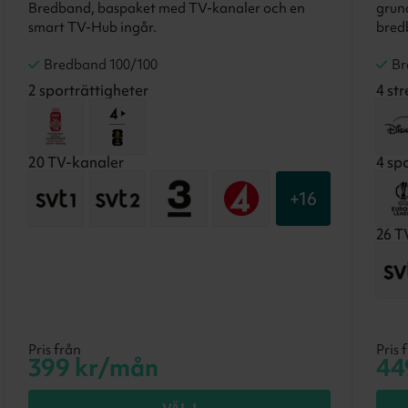
Bredband, baspaket med TV-kanaler och en
grun
smart TV-Hub ingår.
bredb
Bredband 100/100
Br
2
sporträttigheter
4
str
20
TV-kanaler
4
spo
+
16
26
TV
Pris från
Pris 
399
kr/mån
44