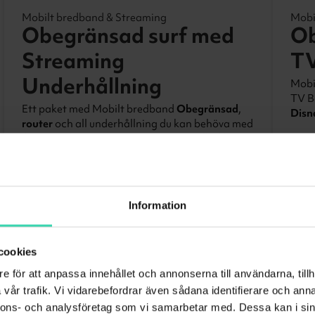
Mobilt bredband & Streaming
Mobi
Obegränsad surf med
Ob
Streaming
TV
Underhållning
Mobi
TV B
Ett paket med Mobilt bredband
Obegränsad
,
Disn
router
och all underhållning du kan behöva med
fyra populära streamingtjänster. Se alla filmer
4
str
och serier från
TV4
Play
,
Disney+
,
SkyShowtime
och
Viaplay
.
4
streamingtjänster
4
spo
Information
4
sporträttigheter
cookies
26
TV
e för att anpassa innehållet och annonserna till användarna, tillh
vår trafik. Vi vidarebefordrar även sådana identifierare och anna
nnons- och analysföretag som vi samarbetar med. Dessa kan i sin