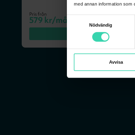
med annan information som du 
Pris från
579
kr/mån
Samtyckesval
Nödvändig
VÄLJ
Avvisa
Vad säger