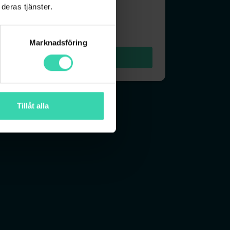
deras tjänster.
från
9
kr/mån
Marknadsföring
VÄLJ
Tillåt alla
bandspaket