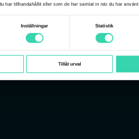
har tillhandahållit eller som de har samlat in när du har använt 
Pris från
Pris 
609
kr/mån
73
Inställningar
Statistik
VÄLJ
Tillåt urval
 våra kunder om våra bred