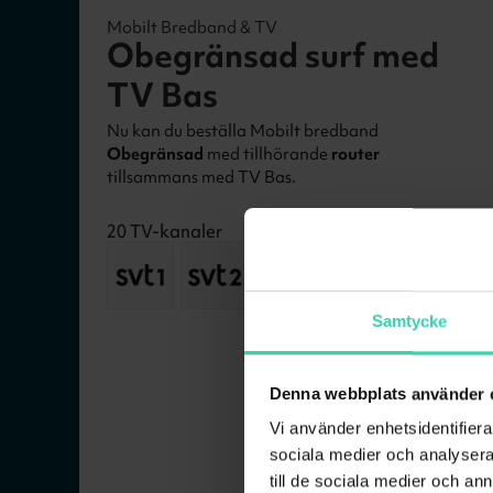
Mobilt Bredband & TV
Obegränsad surf med
TV Bas
Nu kan du beställa Mobilt bredband
Obegränsad
med tillhörande
router
tillsammans med TV Bas.
20
TV-kanaler
+
16
Samtycke
Denna webbplats använder 
Vi använder enhetsidentifierar
sociala medier och analysera 
till de sociala medier och a