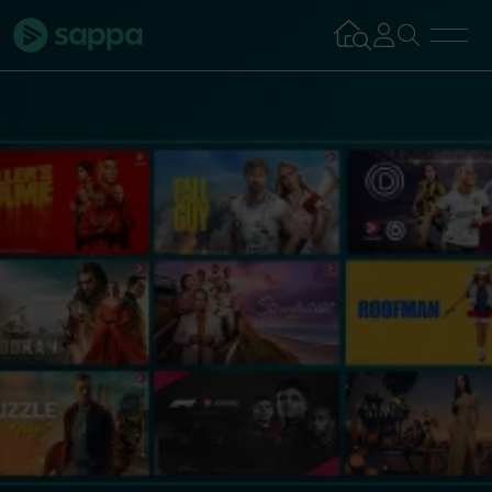
Bredband
TV & Streaming
Mobilabonnemang
Kundsupport
Logga in
Tillbaka
Aktivera tjän