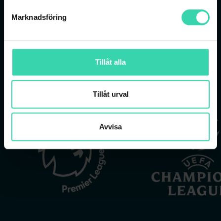
→ Premier League
Marknadsföring
→ Formel 1
-> Golf
Tillåt alla
Tillåt urval
Avvisa