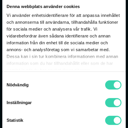
Viaplay-abonnemang med sport i
Denna webbplats använder cookies
världsklass
Vi använder enhetsidentifierare för att anpassa innehållet
Viaplay är Nordens största sport-
och annonserna till användarna, tillhandahålla funktioner
streamingtjänst och med ditt Viaplay-
för sociala medier och analysera vår trafik. Vi
abonnemang via Sappa får du tillgång till de
vidarebefordrar även sådana identifierare och annan
mest följda ligorna och tävlingarna i världen.
information från din enhet till de sociala medier och
Premier League, UEFA Champions League och
annons- och analysföretag som vi samarbetar med.
Formel 1 — tre av de absolut största
Dessa kan i sin tur kombinera informationen med annan
sporträttigheterna — ingår alla i Viaplays
information som du har tillhandahållit eller som de har
sportpaket. Du ser matcherna live i din TV,
samlat in när du har använt deras tjänster.
mobil eller surfplatta, med svenska
Samtyckesval
kommentatorer och stöd för 4K på utvalda
Nödvändig
sändningar. Som Sappa-kund får du rabatten i
24 månader på valfritt sportpaket — utan extra
Inställningar
autogiro, utan ny faktura och utan att byta TV-
leverantör.
Statistik
→ Champions League