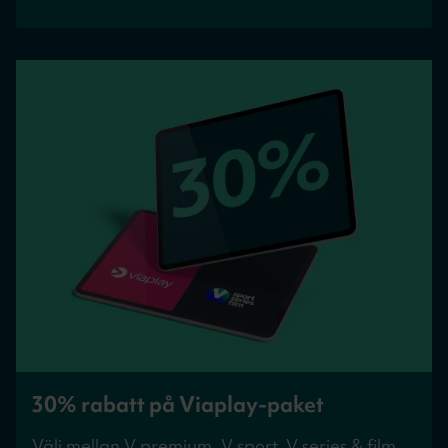
30% rabatt på Viaplay-paket
Välj mellan V premium, V sport, V series & film,