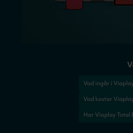
V
Vad ingår i Viapla
Viaplay Total innehålle
Vad kostar Viapla
paket.
Viaplay Total kostar f
Har Viaplay Total 
bindningstid (12 eller 
Nej. Hos Sappa beställe