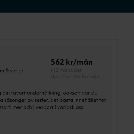
562
kr/mån
i 12 månader
m & serier.
därefter 749 kr/mån
 din favoritunderhållning, oavsett var du
 säsonger av serier, det bästa innehållet för
orfilmer och livesport i världsklass.