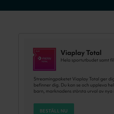
Viaplay Total
Hela sportutbudet samt fil
Streamingpaketet Viaplay Total ger dig
befinner dig. Du kan se och uppleva hela
barn, marknadens största urval av nya st
BESTÄLL NU