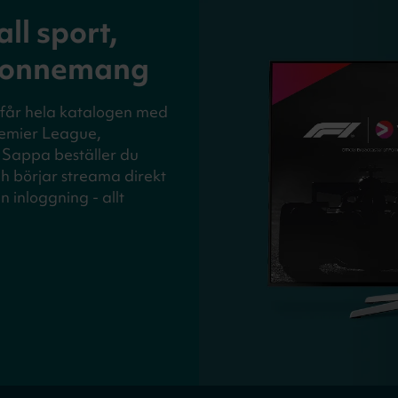
ll sport,
 abonnemang
u får hela katalogen med
Premier League,
 Sappa beställer du
ch börjar streama direkt
 inloggning - allt