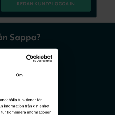
REDAN KUND? LOGGA IN
rån Sappa?
Om
andahålla funktioner för
n information från din enhet
 tur kombinera informationen