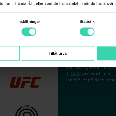
har tillhandahållit eller som de har samlat in när du har använt 
Inställningar
Statistik
Det här ingå
Beställ Viaplay med ell
Tillåt urval
direkt hos Sappa. Med V
sport, underhållning och
sporträttigheter som
pr
1
,
Golf
, premiärfilmer, s
innehållet på flera enhet