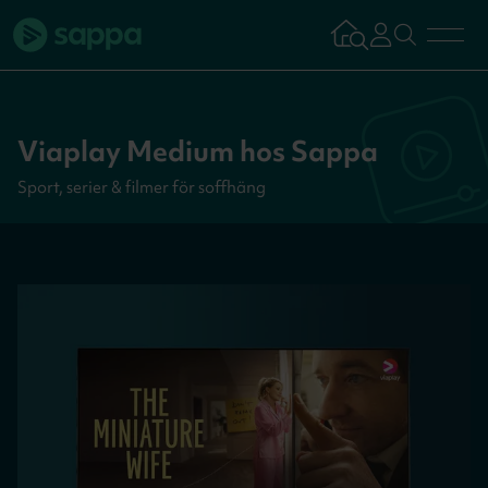
Bredband
Viaplay Medium hos Sappa
TV & Streaming
Sport, serier & filmer för soffhäng
Mobilabonnemang
Kundsupport
Logga in
Tillbaka
Aktivera tjän