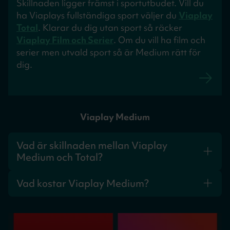
Skillnaden ligger främst i sportutbudet. Vill du
ha Viaplays fullständiga sport väljer du
Viaplay
Total
. Klarar du dig utan sport så räcker
Viaplay Film och Serier
. Om du vill ha film och
serier men utvald sport så är Medium rätt för
dig.
Viaplay Medium
Vad är skillnaden mellan Viaplay
Medium och Total?
Total innehåller Viaplays fullständiga sportutbud;
Vad kostar Viaplay Medium?
Medium har film, serier och ett urval av sport till lägre
pris.
Viaplay Medium utan bindningstid kostar från
399kr/mån hos Sappa.