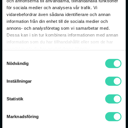
och annonserna till användarna, tillhandahålla funktioner
för sociala medier och analysera vår trafik. Vi
vidarebefordrar även sådana identifierare och annan
information från din enhet till de sociala medier och
annons- och analysföretag som vi samarbetar med.
Dessa kan i sin tur kombinera informationen med annan
information som du har tillhandahållit eller som de har
samlat in när du har använt deras tjänster.
Samtyckesval
Nödvändig
Det här ingår i Viaplay Medium
Med Viaplay Medium får du Viaplays serie- och
Inställningar
filmkatalog samt Viaplays Originals. Det ingår
även utvalda sportevent i paketet, men om du
Statistik
vill ha de mest exklusiva sporträttigheterna som
Premier League
,
Champions League
,
Formel 1
och
Golf
så är Viaplay Total rätt abonnemang
Marknadsföring
för dig.