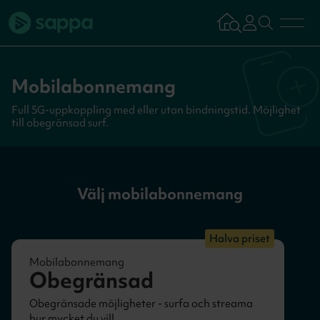
Bredband
Mobilabonnemang
Full 5G-uppkoppling med eller utan bindningstid. Möjlighet
TV & Streaming
till obegränsad surf.
Mobilabonnemang
Välj mobilabonnemang
Kundsupport
Halva priset
Logga in
Tillbaka
Mobilabonnemang
Obegränsad
Aktivera tjän
Obegränsade möjligheter - surfa och streama
hur mycket du vill.