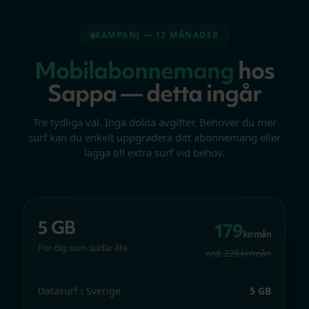
KAMPANJ — 12 MÅNADER
Mobilabonnemang
hos
Sappa — detta ingår
Tre tydliga val. Inga dolda avgifter. Behöver du mer
surf kan du enkelt uppgradera ditt abonnemang eller
lägga till extra surf vid behov.
5 GB
179
kr/mån
För dig som surfar lite
ord. 229 kr/mån
Datasurf i Sverige
5 GB