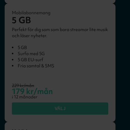
Mobilabonnemang
5 GB
Perfekt för dig som som bara streamar lite musik
och läser nyheter.
5 GB
Surfa med 5G
5 GB EU-surf
Fria samtal & SMS
229
kr/mån
179
kr/mån
i
12
månader
VÄLJ