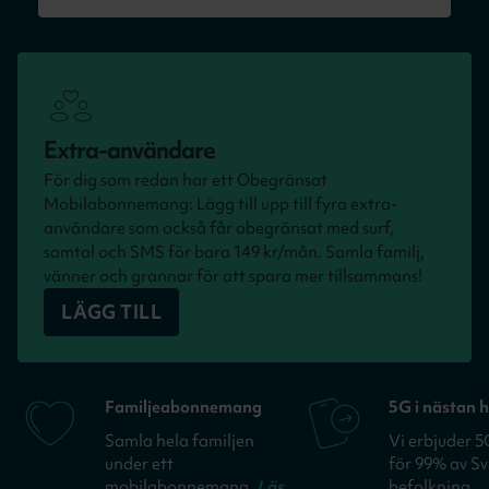
Extra-användare
För dig som redan har ett Obegränsat
Mobilabonnemang: Lägg till upp till fyra extra-
användare som också får obegränsat med surf,
samtal och SMS för bara 149 kr/mån. Samla familj,
vänner och grannar för att spara mer tillsammans!
LÄGG TILL
Familjeabonnemang
5G i nästan h
Samla hela familjen
Vi erbjuder 
under ett
för 99% av Sv
mobilabonnemang.
Läs
befolkning.