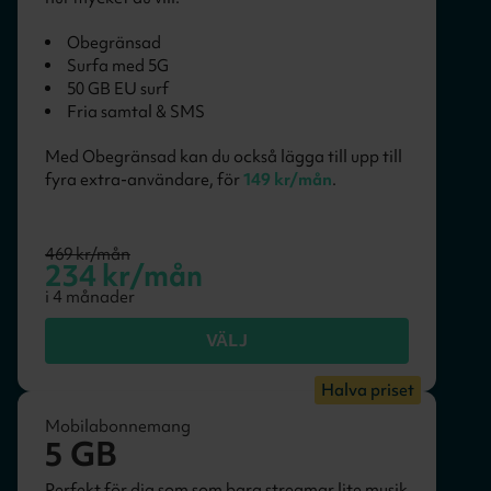
Obegränsad
Surfa med 5G
50 GB EU surf
Fria samtal & SMS
Med Obegränsad kan du också lägga till upp till
fyra extra-användare, för
149 kr/mån
.
469
kr/mån
234
kr/mån
i
4
månader
VÄLJ
Halva priset
Mobilabonnemang
5 GB
Perfekt för dig som som bara streamar lite musik