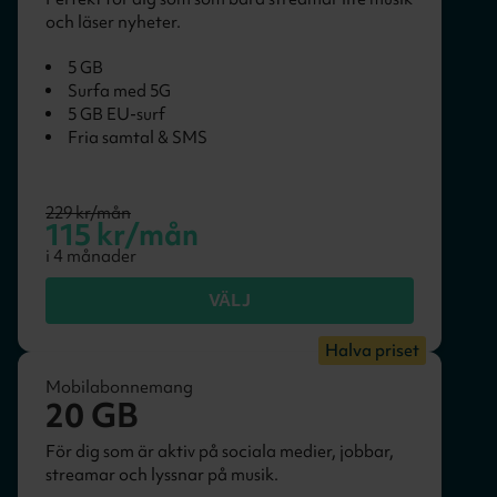
och läser nyheter.
5 GB
Surfa med 5G
5 GB EU-surf
Fria samtal & SMS
229
kr/mån
115
kr/mån
i
4
månader
VÄLJ
Halva priset
Mobilabonnemang
20 GB
För dig som är aktiv på sociala medier, jobbar,
streamar och lyssnar på musik.