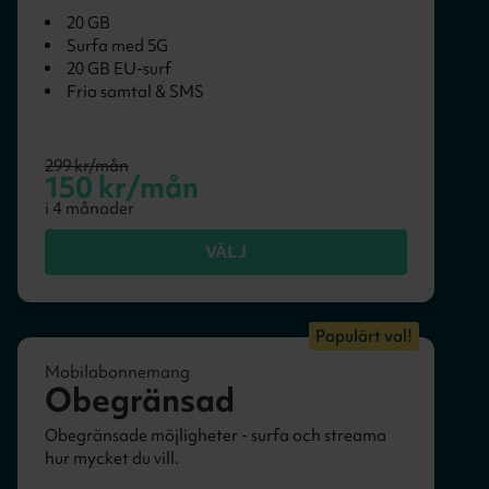
20 GB
Surfa med 5G
20 GB EU-surf
Fria samtal & SMS
299
kr/mån
150
kr/mån
i
4
månader
VÄLJ
Populärt val!
Mobilabonnemang
Obegränsad
Obegränsade möjligheter - surfa och streama
hur mycket du vill.