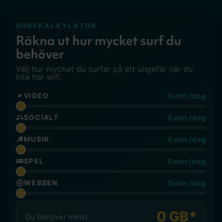
SURFKALKYLATOR
Räkna ut hur mycket surf du
behöver
Välj hur mycket du surfar på ett ungefär när du
inte har wifi.
0 min /dag
VIDEO
0 min /dag
SOCIALT
0 min /dag
MUSIK
0 min /dag
SPEL
0 min /dag
WEBBEN
0 GB*
Du behöver minst