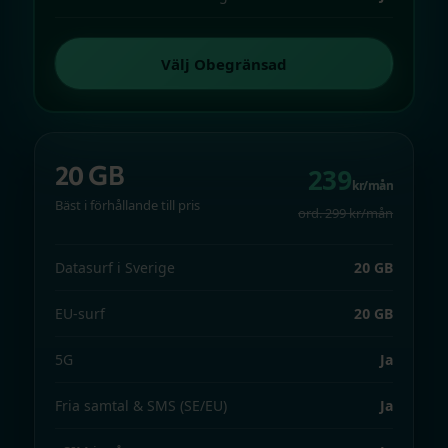
Välj Obegränsad
20 GB
239
kr/mån
Bäst i förhållande till pris
ord. 299 kr/mån
Datasurf i Sverige
20 GB
EU-surf
20 GB
5G
Ja
Fria samtal & SMS (SE/EU)
Ja