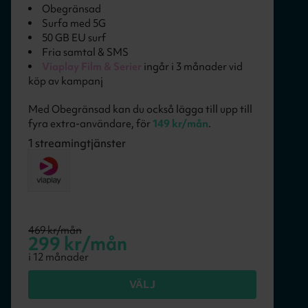
Obegränsad
Surfa med 5G
50 GB EU surf
Fria samtal & SMS
Viaplay Film & Serier
ingår i 3 månader vid
köp av kampanj
Med Obegränsad kan du också lägga till upp till
fyra extra-användare, för
149 kr/mån
.
1
streamingtjänster
469
kr/mån
299
kr/mån
i
12
månader
VÄLJ