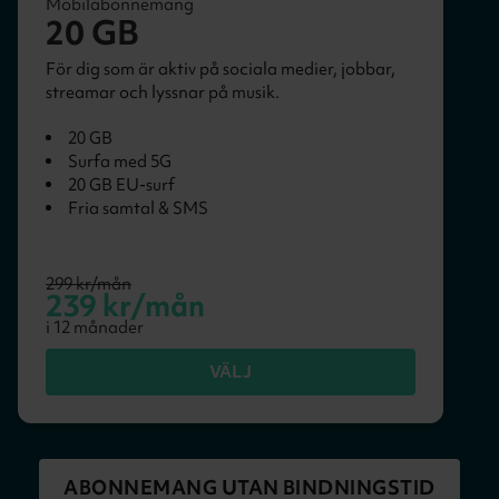
Mobilabonnemang
20 GB
För dig som är aktiv på sociala medier, jobbar,
streamar och lyssnar på musik.
20 GB
Surfa med 5G
20 GB EU-surf
Fria samtal & SMS
299
kr/mån
239
kr/mån
i
12
månader
VÄLJ
ABONNEMANG UTAN BINDNINGSTID