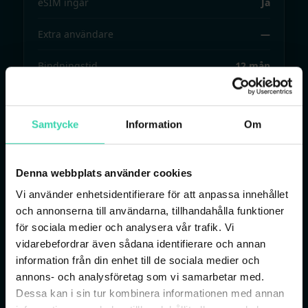
eSIM ingår
Ja
Extra användare
—
Bindningstid
12 mån
Finns även utan bindningstid
Ja
Samtycke
Information
Om
Välj 20 GB
Denna webbplats använder cookies
Vi använder enhetsidentifierare för att anpassa innehållet
Alla priser inkl. moms. Kampanjpris gäller de första 12
och annonserna till användarna, tillhandahålla funktioner
månaderna, därefter ord. pris.
för sociala medier och analysera vår trafik. Vi
vidarebefordrar även sådana identifierare och annan
information från din enhet till de sociala medier och
annons- och analysföretag som vi samarbetar med.
Dessa kan i sin tur kombinera informationen med annan