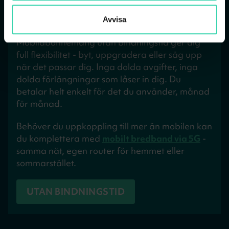
Fri svensk kundsupport
Avvisa
Vill du slippa bindningstid i 12 eller 24 månader?
Mobilabonnemang utan bindningstid ger dig
full flexibilitet - byt, uppgradera eller säg upp
när det passar dig. Inga dolda avgifter, inga
dolda förlängningar som låser in dig. Du
betalar helt enkelt för det du använder, månad
för månad.
Behöver du uppkoppling till mer än mobilen kan
du komplettera med
mobilt bredband via 5G
-
samma nät, egen router för hemmet eller
sommarstället.
UTAN BINDNINGSTID