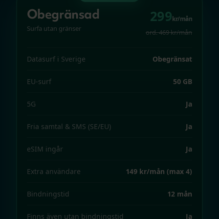
Obegränsad
299
kr/mån
Surfa utan gränser
ord. 469 kr/mån
Datasurf i Sverige
Obegränsat
EU-surf
50 GB
5G
Ja
Fria samtal & SMS (SE/EU)
Ja
eSIM ingår
Ja
Extra användare
149 kr/mån (max 4)
Bindningstid
12 mån
Finns även utan bindningstid
Ja