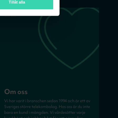
Tillåt alla
Om oss
Om oss
Vi har varit i branschen sedan 1994 och är ett av
Sveriges större telekombolag. Hos oss är du inte
bara en kund i mängden. Vi värdesätter varje