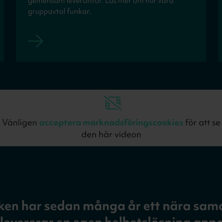
gemensam leverantör. Läs mer om hur våra
gruppavtal funkar.
Vänligen
acceptera marknadsföringscookies
för att se
den här videon
ken har sedan många år ett nära sa