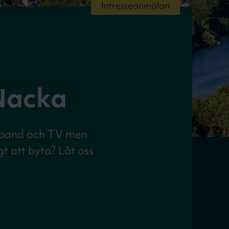
Intresseanmälan
 Nacka
edband och TV men
t att byta? Låt oss