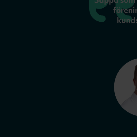
Sappa som l
föreni
kunds