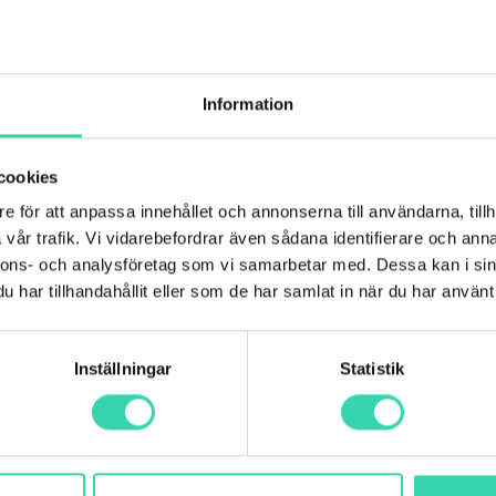
/mån
Information
g tillgång till:
cookies
åll och ett basutbud
(inkl moms).
e för att anpassa innehållet och annonserna till användarna, tillh
vår trafik. Vi vidarebefordrar även sådana identifierare och anna
r dig eller föreningen.
nnons- och analysföretag som vi samarbetar med. Dessa kan i sin
har tillhandahållit eller som de har samlat in när du har använt 
tsindex 2018, 2019,
Inställningar
Statistik
Johan, Operativt ansvarig förvärv 