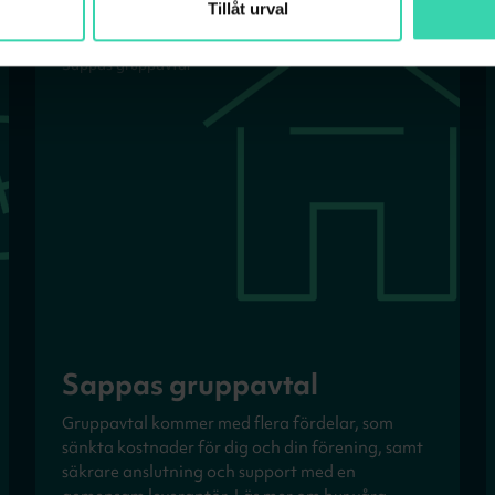
Tillåt urval
Sappas gruppavtal
Sappas gruppavtal
Gruppavtal kommer med flera fördelar, som
sänkta kostnader för dig och din förening, samt
säkrare anslutning och support med en