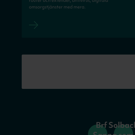
router och extender, antivirus, digitala
omsorgstjänster med mera.
Brf Solbac