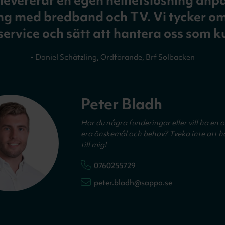
evererar en egen helhetslösning anpas
ng med bredband och TV. Vi tycker o
ervice och sätt att hantera oss som k
-
Daniel Schätzling, Ordförande, Brf Solbacken
Peter Bladh
Har du några funderingar eller vill ha en o
era önskemål och behov? Tveka inte att h
till mig!
0760255729
peter.bladh@sappa.se