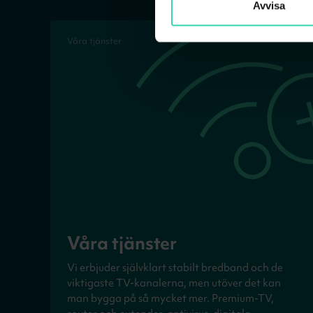
Avvisa
Våra tjänster
Våra tjänster
Vi erbjuder självklart stabilt bredband och de
viktigaste TV-kanalerna, men utöver det kan
man bygga på så mycket mer. Premium-TV,