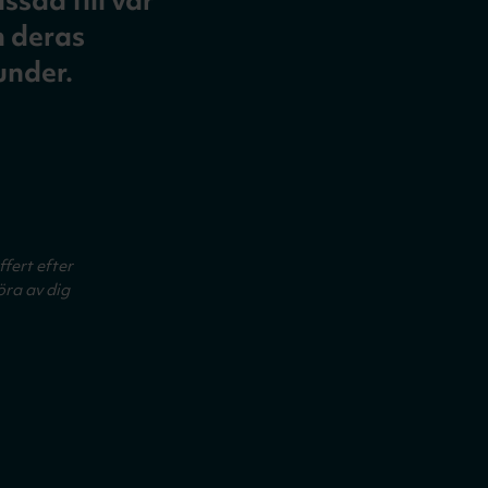
sad till vår
m deras
under.
ffert efter
öra av dig