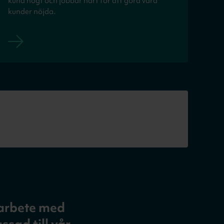
kund högt och jobbar hårt för att göra våra
kunder nöjda.
marbete med