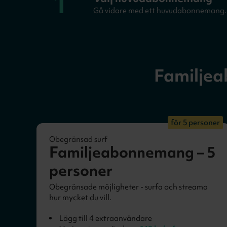
1
Gå vidare med ett huvudabonnemang.
Familje
för 5 personer
Obegränsad surf
Familjeabonnemang – 5
personer
Obegränsade möjligheter - surfa och streama
hur mycket du vill.
Lägg till 4 extraanvändare