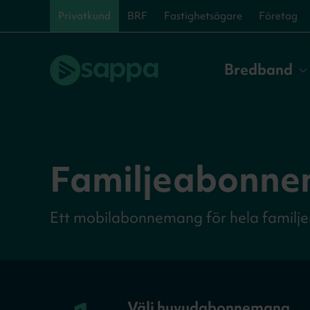
Privatkund
BRF
Fastighetsägare
Företag
Bredband
Familjeabonn
Ett mobilabonnemang för hela familjen.
Välj huvudabonnemang