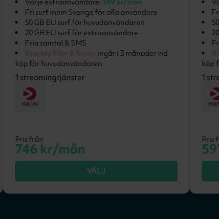
Varje extraanvändare:
149 kr/mån
Va
Fri surf inom Sverige för alla användare
Fr
50 GB EU surf för huvudanvändaren
50
20 GB EU surf för extraanvändare
20
Fria samtal & SMS
Fr
Viaplay Film & Serier
ingår i 3 månader vid
Vi
köp för huvudanvändaren
köp 
1
streamingtjänster
1
str
Pris från
Pris 
746
kr/mån
59
VÄLJ