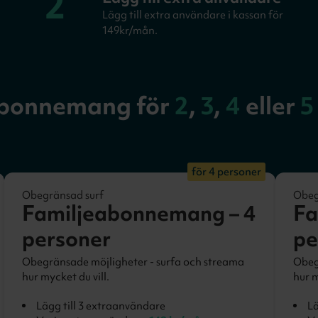
2
Lägg till extra användare i kassan för
149kr/mån.
abonnemang för
2
,
3
,
4
eller
5
för 4 personer
Obegränsad surf
Obeg
Familjeabonnemang – 4
Fa
personer
pe
Obegränsade möjligheter - surfa och streama
Obeg
hur mycket du vill.
hur m
Lägg till 3 extraanvändare
Lä