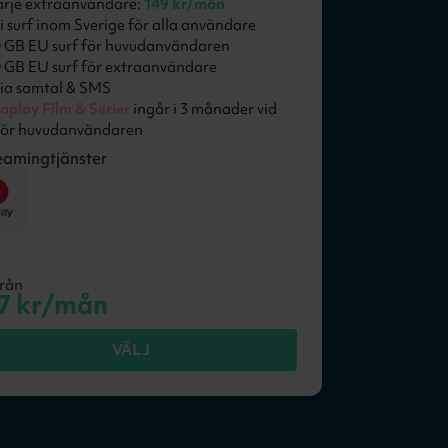
rje extraanvändare:
149 kr/mån
i surf inom Sverige för alla användare
 GB EU surf för huvudanvändaren
 GB EU surf för extraanvändare
ia samtal & SMS
aplay Film & Serier
ingår i 3 månader vid
för huvudanvändaren
eamingtjänster
från
7
kr/mån
VÄLJ