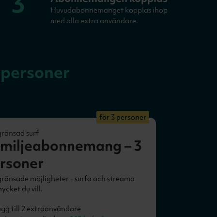
3
Huvudabonnemanget kopplas ihop
med alla extra användare.
 personer
för 3 personer
ränsad surf
miljeabonnemang – 3
rsoner
ränsade möjligheter - surfa och streama
ycket du vill.
gg till 2 extraanvändare