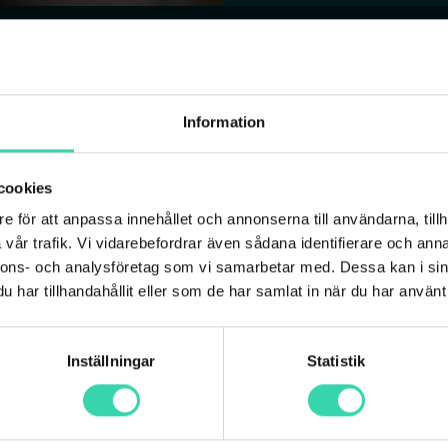
Information
edlemmar
ng
cookies
e för att anpassa innehållet och annonserna till användarna, tillh
 i samma
vår trafik. Vi vidarebefordrar även sådana identifierare och anna
nnons- och analysföretag som vi samarbetar med. Dessa kan i sin
har tillhandahållit eller som de har samlat in när du har använt 
Inställningar
Statistik
mar. Varje användare är
 mobil, egen SIM (eSIM