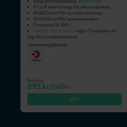
Varje extraanvändare:
149 kr/mån
Fri surf inom Sverige för alla användare
50 GB EU surf för huvudanvändaren
20 GB EU surf för extraanvändare
Fria samtal & SMS
Viaplay Film & Serier
ingår i 3 månader vid
köp för huvudanvändaren
1
streamingtjänster
Pris från
895
kr/mån
VÄLJ