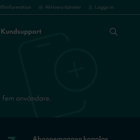
iftinformation
Aktivera tjänster
Logga in
Sök adress
Logga in
Aktivera tjänster
Aktivera tjänster
Kundsupport
lt fem användare.
Abonnemangen kopplas