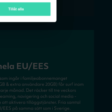
Tillåt alla
i hela EU/EES
som ingår i familjeabonnemanget
 & extra användare 20GB) får surf inom
rje månad. Det räcker till tre veckors
eaming, navigering och social media -
 att aktivera tilläggstjänster. Fria samtal
U/EES på samma sätt som i Sverige.