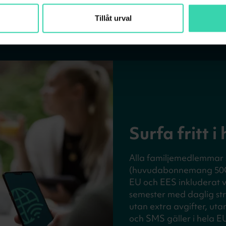
Tillåt urval
Surfa fritt 
Alla familjemedlemmar 
(huvudabonnemang 50GB
EU och EES inkluderat va
semester med daglig str
utan extra avgifter, utan
och SMS gäller i hela E