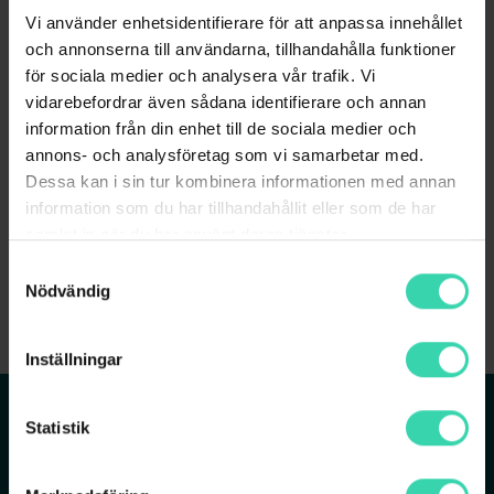
Vi använder enhetsidentifierare för att anpassa innehållet
och annonserna till användarna, tillhandahålla funktioner
SMATV-avtal med eget CAS
för sociala medier och analysera vår trafik. Vi
vidarebefordrar även sådana identifierare och annan
SMATV-Avtal med eget CAS som tecknas mellan Sappa
och Operatören (så som kommunala energibolag,
information från din enhet till de sociala medier och
privata kabel-TV företag mfl). Detta avtal innefattar
annons- och analysföretag som vi samarbetar med.
nedan Allmänna Villkor och bilagor:
Dessa kan i sin tur kombinera informationen med annan
information som du har tillhandahållit eller som de har
Sappas allmänna villkor SMATV-avtal med eget CAS
samlat in när du har använt deras tjänster.
Bilaga 1 Teknisk Specifikation
Samtyckesval
Nödvändig
Bilaga 2 Kanalplatslista
Inställningar
Statistik
Tjänster
Om Sappa
Bredband
Vår verksamhet