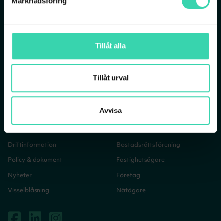
Marknadsföring
Bredband via fiber
Vår historia
Mobilt bredband
Jobba på Sappa
TV- och bredbandspaket
Sappagruppen
Tillåt alla
TV-abonnemang
Streamingtjänster
Tillåt urval
Mobilabonnemang
Avvisa
Hjälp & Kontakt
Vem är du?
Kundsupport
Privatkund
Driftinformation
Bostadsrättsförening
Policy & dokument
Fastighetsägare
Nyheter
Företag
Visselblåsning
Nätägare