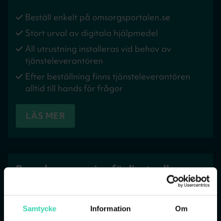
Beställ enkelt på omsorgsportalen.se
Stort urval av digitala hjälpmedel
All utrustning installeras vid behov av
tjänsteleverantören
Efter beställning finns tjänsteleverantören
alltid till hands för frågor
LÄS MER
Boendeanpassning för livets alla
skeden
Med dagens hjälpmedel kan vi leva ett
Samtycke
Information
Om
tryggare liv i vetskapen om att exempelvis våra