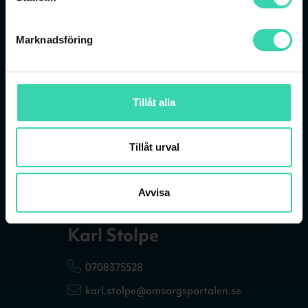
Omsorgsportalen och digitala
omsorgstjänster? Hör av dig till
oss med dina funderingar!
Marknadsföring
Tillåt alla
Tillåt urval
Avvisa
Karl Stolpe
0708375528
karl.stolpe@omsorgsportalen.se