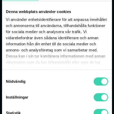
anhöriga eller en larmcentral larmas om
olyckan skulle vara framme. Även för den
Denna webbplats använder cookies
anhörige är det ofta en stor lättnad att känna
Vi använder enhetsidentifierare för att anpassa innehållet
sig trygg med att bli meddelad om något
och annonserna till användarna, tillhandahålla funktioner
oförutsett skulle ske. Vi möjliggör detta på ett
för sociala medier och analysera vår trafik. Vi
överskådligt, enkelt och tryggt sätt.
vidarebefordrar även sådana identifierare och annan
Tjänsterna kan beställas av användaren själv
information från din enhet till de sociala medier och
eller en anhörig direkt via portalen, initieras av
annons- och analysföretag som vi samarbetar med.
hemtjänsten eller beställas som en kollektiv
Dessa kan i sin tur kombinera informationen med annan
tjänst. Tjänsterna går genom välfärdsbredband
information som du har tillhandahållit eller som de har
varpå fastighetsägaren eller föreningen kan
samlat in när du har använt deras tjänster.
luta sig tillbaka medan vi sköter leveransen. Vi
Samtyckesval
gör inte bara fastigheten mer attraktiv - vi gör
Nödvändig
den även till en säkrare plats för alla!
Inställningar
Vill du veta mer om
Statistik