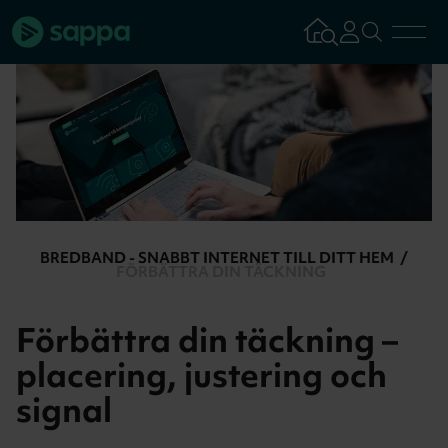
Bredband
TV & Streaming
Mobilabonnemang
BREDBAND - SNABBT INTERNET TILL DITT HEM
FÖRBÄTTRA DIN TÄCKNING
Kundsupport
Förbättra din täckning –
Logga in
Tillbaka
placering, justering och
signal
Aktivera tjän