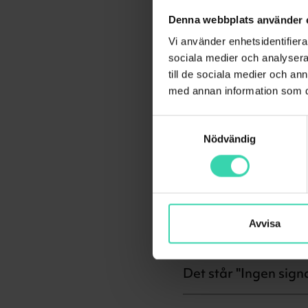
Hur gör jag en kana
Denna webbplats använder 
Vi använder enhetsidentifierar
Hur ändrar jag fakt
sociala medier och analysera 
till de sociala medier och a
med annan information som du 
Hur aktiverar jag mi
Samtyckesval
Nödvändig
Jag kan inte se insp
Fabriksåterställa 
Avvisa
Installera Trygg Sur
Det står "Ingen sign