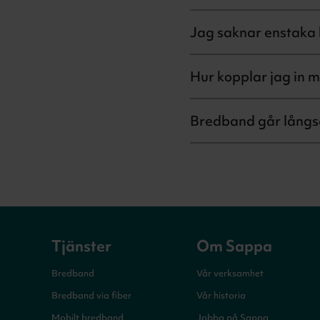
Jag saknar enstaka 
Hur kopplar jag in m
Bredband går långs
Tjänster
Om Sappa
Bredband
Vår verksamhet
Bredband via fiber
Vår historia
Mobilt bredband
Jobba på Sappa