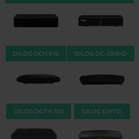
DILOG DCH 810
DILOG DC-280HD
DILOG DCTH 760
DILOG DIP701