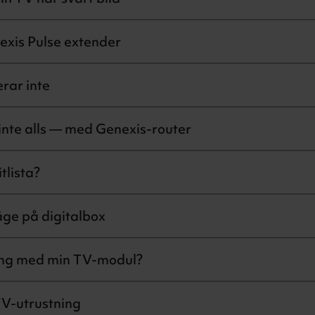
xis Pulse extender
rar inte
nte alls — med Genexis-router
tlista?
äge på digitalbox
ång med min TV-modul?
TV-utrustning