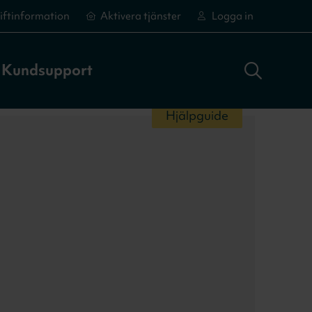
iftinformation
Aktivera tjänster
Logga in
Sök adress
Logga in
Aktivera tjänster
Aktivera tjänster
Kundsupport
Hjälpguide