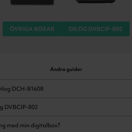
ÖVRIGA BOXAR
DILOG DVBCIP-802
Andra guider
l Dilog DCH-B160R
og DVBCIP-802
ng med min digitalbox?