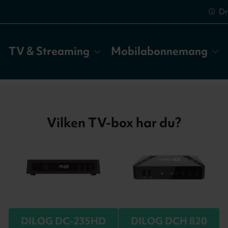
Dr
TV & Streaming
Mobilabonnemang
Vilken TV-box har du?
DILOG DC-235HD
DILOG DCH 820