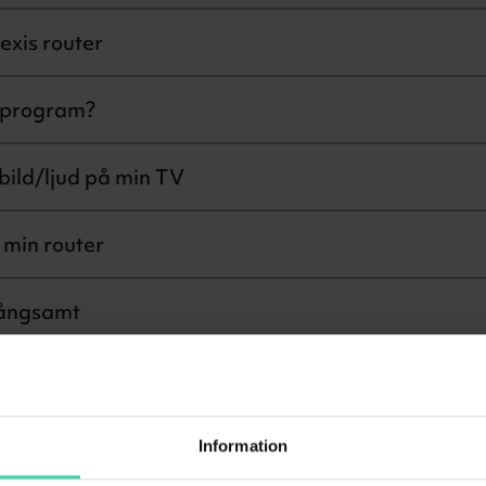
xis router
t program?
 bild/ljud på min TV
 min router
långsamt
-adressen?
 Genexis router
Information