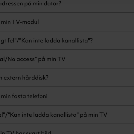
-adressen på min dator?
a min TV-modul
gt fel"/"Kan inte ladda kanallista"?
al/No access" på min TV
en extern hårddisk?
min fasta telefoni
fel"/"Kan inte ladda kanallista" på min TV
in TV har svart bild