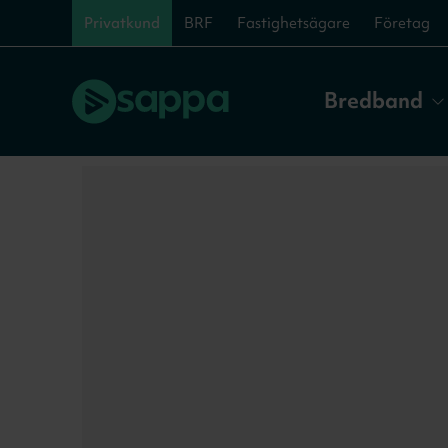
Privatkund
BRF
Fastighetsägare
Företag
Bredband