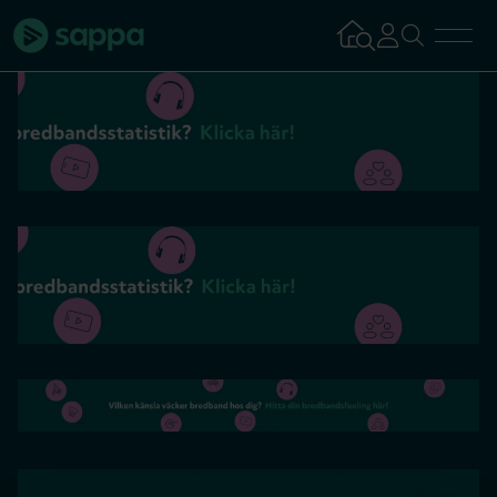
Bredband
TV & Streaming
Mobilabonnemang
Kundsupport
Logga in
Tillbaka
Aktivera tjän