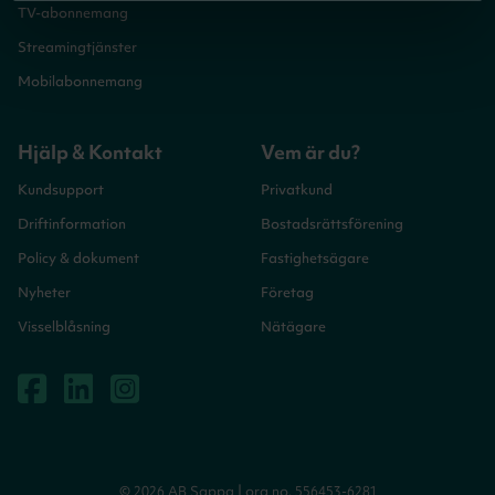
TV-abonnemang
Streamingtjänster
Mobilabonnemang
Hjälp & Kontakt
Vem är du?
Kundsupport
Privatkund
Driftinformation
Bostadsrättsförening
Policy & dokument
Fastighetsägare
Nyheter
Företag
Visselblåsning
Nätägare
© 2026 AB Sappa | org no. 556453-6281