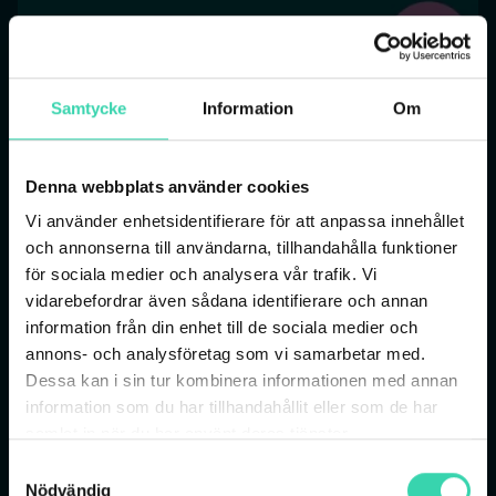
Samtycke
Information
Om
Liten text
Stor text
Denna webbplats använder cookies
Vi använder enhetsidentifierare för att anpassa innehållet
KNAPP
och annonserna till användarna, tillhandahålla funktioner
för sociala medier och analysera vår trafik. Vi
vidarebefordrar även sådana identifierare och annan
information från din enhet till de sociala medier och
annons- och analysföretag som vi samarbetar med.
Dessa kan i sin tur kombinera informationen med annan
information som du har tillhandahållit eller som de har
samlat in när du har använt deras tjänster.
Samtyckesval
Nödvändig