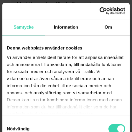
Med V premium får du film, serier och
sport i världsklass! Njut av ett överlägset
utbud av nya filmpremiärer, prisbelönta
TV-serier och barnens alla favoriter. I
Samtycke
Information
Om
våra sportkanaler erbjuder vi ett vasst
utbud av livesport från världens bästa
ligor och serier. Streamingtjänsten
Denna webbplats använder cookies
Viaplay ingår!
Vi använder enhetsidentifierare för att anpassa innehållet
och annonserna till användarna, tillhandahålla funktioner
för sociala medier och analysera vår trafik. Vi
Kampanjvillkor
vidarebefordrar även sådana identifierare och annan
information från din enhet till de sociala medier och
Bindningstid: 12 månader
annons- och analysföretag som vi samarbetar med.
Startavgift: 0 kr
Dessa kan i sin tur kombinera informationen med annan
information som du har tillhandahållit eller som de har
Erbjudandet gäller endast nykund.
samlat in när du har använt deras tjänster.
Samtyckesval
BESTÄLL NU
Nödvändig