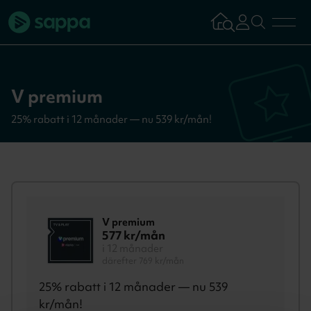
Bredband
V premium
TV & Streaming
25% rabatt i 12 månader — nu 539 kr/mån!
Mobilabonnemang
Kundsupport
V premium
577
kr/mån
Logga in
Tillbaka
i 12 månader
därefter 769 kr/mån
25% rabatt i 12 månader — nu 539
Aktivera tjän
kr/mån!