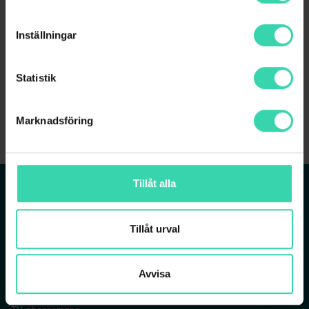
Inställningar
Statistik
Skriv in din adress
för att se om du kan beställa
Marknadsföring
T.ex Falkenbergsgatan 3, Göteborg
Tillåt alla
Tjänster
Om Sappa
REDAN KUND? LOGGA IN
Bredband
Vår verksamhet
Tillåt urval
Bredband via fiber
Vår historia
Mobilt bredband
Jobba på Sappa
Avvisa
TV- och bredbandspaket
Sappagruppen