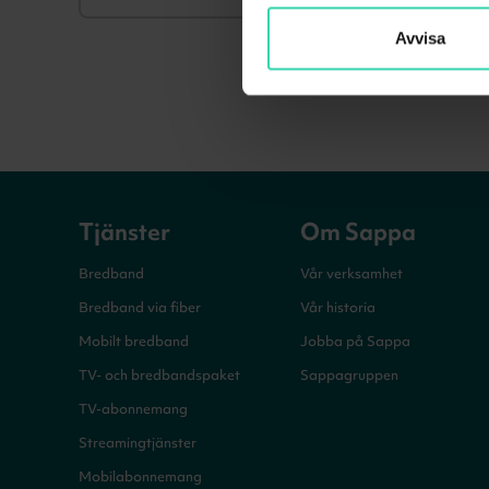
Avvisa
Tjänster
Om Sappa
Bredband
Vår verksamhet
Bredband via fiber
Vår historia
Mobilt bredband
Jobba på Sappa
TV- och bredbandspaket
Sappagruppen
TV-abonnemang
Streamingtjänster
Mobilabonnemang