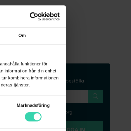
Om
andahålla funktioner för
n information från din enhet
Skriv in din adress
 tur kombinera informationen
för att se om du kan beställa
deras tjänster.
Marknadsföring
T.ex Falkenbergsgatan 3, Göteborg
REDAN KUND? LOGGA IN