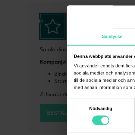
TV och bredband t
För dig som bor i Holmsu
Samtycke
Samla dina tjänster till ett riktigt kanonp
Denna webbplats använder 
Kampanjvillkor
Vi använder enhetsidentifierar
Bindningstid: 0 månader
sociala medier och analysera 
Startavgift: 0 kr
till de sociala medier och a
med annan information som du 
Erbjudandet gäller endast nykund.
Samtyckesval
Nödvändig
BESTÄLL NU