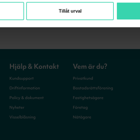
Tillåt urval
Hjälp & Kontakt
Vem är du?
Kundsupport
Privatkund
Driftinformation
Bostadsrättsförening
Policy & dokument
Fastighetsägare
Nyheter
Företag
Visselblåsning
Nätägare