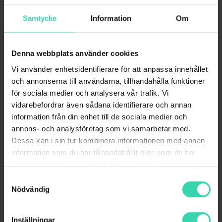
Surfa hemma och ta med er bredbandet
överallt. Helt utan bindningstid.
Samtycke
Information
Om
Obegränsad surf inom Sverige
Supersnabbt bredband via 5G
Denna webbplats använder cookies
Vi använder enhetsidentifierare för att anpassa innehållet
Kampanjvillkor
och annonserna till användarna, tillhandahålla funktioner
Ingen bindningstid
för sociala medier och analysera vår trafik. Vi
Kampanjpris 12 månader, därefter
vidarebefordrar även sådana identifierare och annan
ord.pris.
information från din enhet till de sociala medier och
Ingen startavgift.
annons- och analysföretag som vi samarbetar med.
Dessa kan i sin tur kombinera informationen med annan
information som du har tillhandahållit eller som de har
BESTÄLL NU
samlat in när du har använt deras tjänster.
Samtyckesval
Nödvändig
Inställningar