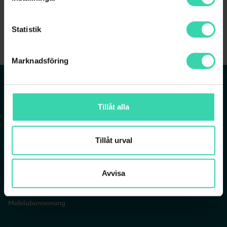
Skriv in din adress
för att se om du kan beställa
Statistik
Marknadsföring
T.ex Falkenbergsgatan 3, Göteborg
Tjänster
Om Sappa
REDAN KUND? LOGGA IN
Tillåt alla
Bredband
Vår verksamhet
Bredband via fiber
Vår historia
Tillåt urval
Mobilt bredband
Jobba på Sappa
TV- och bredbandspaket
Sappagruppen
TV-abonnemang
Avvisa
Streamingtjänster
Mobilabonnemang