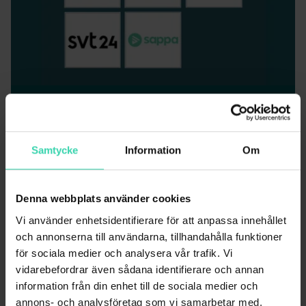
Kanaler som alltid ingår
Utöver de fem kanalerna som du väljer får du
dessutom alltid med de här grundkanalerna
Samtycke
Information
Om
från SVT, TV4 och ATG.
Denna webbplats använder cookies
Vi använder enhetsidentifierare för att anpassa innehållet
och annonserna till användarna, tillhandahålla funktioner
för sociala medier och analysera vår trafik. Vi
vidarebefordrar även sådana identifierare och annan
information från din enhet till de sociala medier och
TV Fem Flex
annons- och analysföretag som vi samarbetar med.