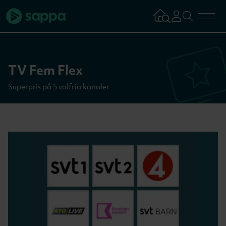
Bredband
TV Fem Flex
TV & Streaming
Superpris på 5 valfria kanaler
Mobilabonnemang
Kundsupport
Logga in
Tillbaka
Aktivera tjän