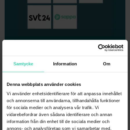
Kanaler som alltid ingår
Utöver de fem kanalerna som du väljer får du
dessutom alltid med de här grundkanalerna
Samtycke
Information
Om
från SVT, TV4 och ATG.
Denna webbplats använder cookies
Vi använder enhetsidentifierare för att anpassa innehållet
och annonserna till användarna, tillhandahålla funktioner
för sociala medier och analysera vår trafik. Vi
TV Fem Flex + SkyShowtime
vidarebefordrar även sådana identifierare och annan
59
kr/mån
information från din enhet till de sociala medier och
i 12 månader
annons- och analysföretag som vi samarbetar med.