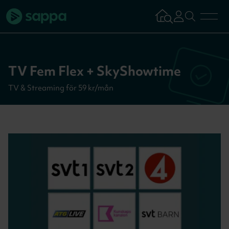
Bredband
TV Fem Flex + SkyShowtime
TV & Streaming
TV & Streaming för 59 kr/mån
Mobilabonnemang
Kundsupport
Logga in
Tillbaka
Aktivera tjän