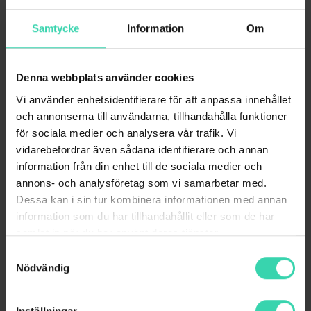
Trygg Surf+ 3
Samtycke
Information
Om
29
kr/mån
i 12 månader
därefter 49 kr/mån
Denna webbplats använder cookies
Ger dig skydd på 3 enheter
Vi använder enhetsidentifierare för att anpassa innehållet
3 licenser
och annonserna till användarna, tillhandahålla funktioner
Virusskydd
för sociala medier och analysera vår trafik. Vi
vidarebefordrar även sådana identifierare och annan
ID-skydd
information från din enhet till de sociala medier och
Lösenordshanterare
Visa mer
annons- och analysföretag som vi samarbetar med.
Dessa kan i sin tur kombinera informationen med annan
VPN-tjänst
information som du har tillhandahållit eller som de har
BESTÄLL NU
samlat in när du har använt deras tjänster.
Trygg Surf+ är en app för internet­
säkerhet som du kan installera på din
Samtyckesval
Nödvändig
dator, mobil­telefon eller surf­platta. I detta
paket ingår 3 licenser, vilket ger tillgång
till appen i totalt 3 anslutna enheter. Detta
Inställningar