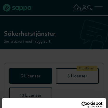
Bredband
Säkerhetstjänster
TV & Streaming
Surfa säkert med Trygg Surf!
Mobilabonnemang
Populärast!
Kundsupport
3 Licenser
5 Licenser
Logga in
Tillbaka
10 Licenser
Aktivera tjän