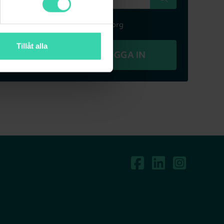
T.ex Falkenbergsgatan 3, Göteborg
Tillåt alla
REDAN KUND? LOGGA IN