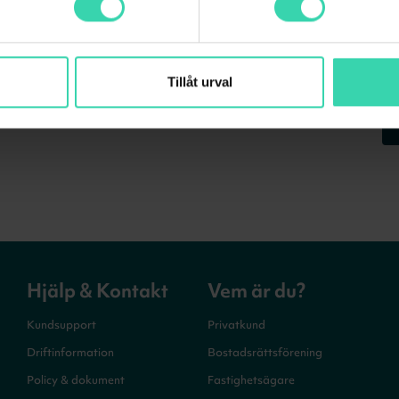
Tillåt urval
er, vilket innebär att du kan installera
e gör.
Hjälp & Kontakt
Vem är du?
Kundsupport
Privatkund
Driftinformation
Bostadsrättsförening
Policy & dokument
Fastighetsägare