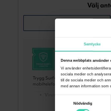
Välj ant
3 enheter
Samtycke
Trygg Surf+ för 3
Kampanjpris på internets
Denna webbplats använder 
Vi använder enhetsidentifierar
sociala medier och analysera 
Trygg Surf+ är en app för internet­säker
till de sociala medier och a
mobil­telefon eller surf­platta. Detta ingå
med annan information som du 
Virusskydd
Samtyckesval
Surfskydd
Nödvändig
Visa
Ransomwareskydd