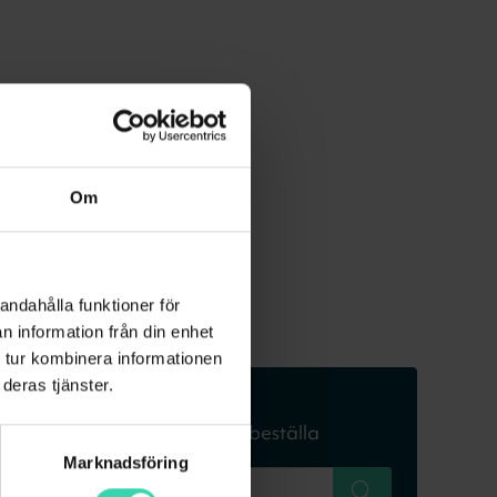
Om
andahålla funktioner för
n information från din enhet
 tur kombinera informationen
deras tjänster.
Skriv in din adress
för att se om du kan beställa
Marknadsföring