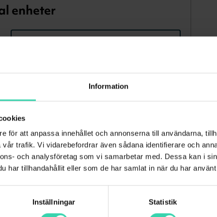
al enheter
5 enheter
Information
 enheter
29
kr/mån
i 12 månader
äkerhet
cookies
därefter 49 kr/mån
e för att anpassa innehållet och annonserna till användarna, tillh
vår trafik. Vi vidarebefordrar även sådana identifierare och anna
het som du kan installera på din dator,
nnons- och analysföretag som vi samarbetar med. Dessa kan i sin
r:
har tillhandahållit eller som de har samlat in när du har använt 
Inställningar
Statistik
 mer