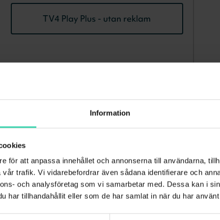
TV4 Play Plus - utan reklam
Information
69
kr/mån
 Play.
cookies
e för att anpassa innehållet och annonserna till användarna, tillh
av all underhållning från TV4, med exklusiva
vår trafik. Vi vidarebefordrar även sådana identifierare och anna
tom barnprogram, reality från Hayu, brittiskt
nnons- och analysföretag som vi samarbetar med. Dessa kan i sin
faktaserier från HISTORY Play.
har tillhandahållit eller som de har samlat in när du har använt 