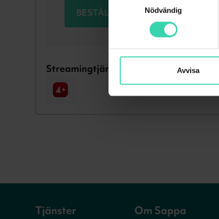
Nödvändig
BESTÄLL NU
Streamingtjänster som ingår
Avvisa
Tjänster
Om Sappa