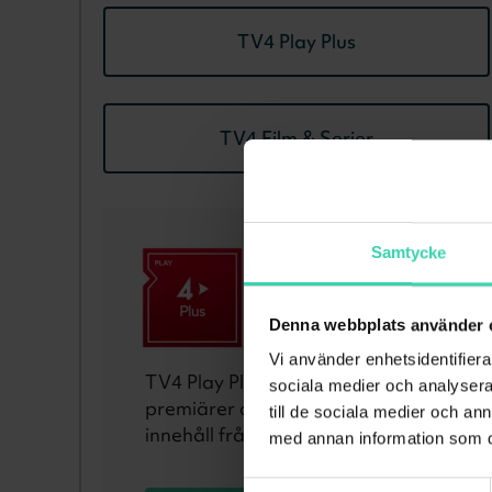
TV4 Play Plus
TV4 Film & Serier
Samtycke
TV4 Play Plus
All underhållning från TV4
Denna webbplats använder 
Vi använder enhetsidentifierar
TV4 Play Plus erbjuder ett brett utbud 
sociala medier och analysera 
premiärer och förtur till avsnitt. Dessu
till de sociala medier och a
innehåll från BritBox samt historia och 
med annan information som du 
Samtyckesval