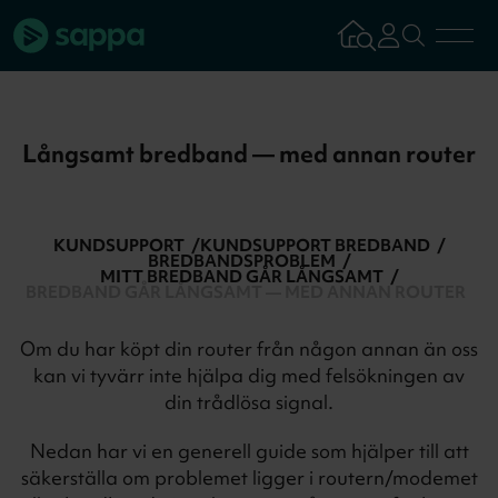
Bredband
Långsamt bredband — med annan router
TV & Streaming
KUNDSUPPORT
KUNDSUPPORT BREDBAND
Mobilabonnemang
BREDBANDSPROBLEM
MITT BREDBAND GÅR LÅNGSAMT
BREDBAND GÅR LÅNGSAMT — MED ANNAN ROUTER
Kundsupport
Om du har köpt din router från någon annan än oss
kan vi tyvärr inte hjälpa dig med felsökningen av
Logga in
Tillbaka
din trådlösa signal.
Nedan har vi en generell guide som hjälper till att
Aktivera tjän
säkerställa om problemet ligger i routern/modemet