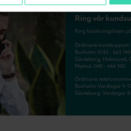
KONTAKT - FELSÖKNING
Ring vår kunds
Ring felsökningslinjen p
Ordinarie kundsupport: 
Boxholm: 0142 - 663 740
Gävleborg, Holmsund, Ob
Malmö: 040 - 444 100
Ordinarie telefonnumme
Boxholm: Vardagar 9-1
Gävleborg: Vardagar 8