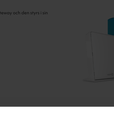
eway och den styrs i sin