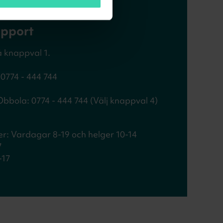
upport
å knappval 1.
0774 - 444 744
bola: 0774 - 444 744 (Välj knappval 4)
r: Vardagar 8-19 och helger 10-14
7
-17