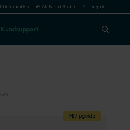
iftinformation
Aktivera tjänster
Logga in
Sök adress
Logga in
Aktivera tjänster
Aktivera tjänster
Kundsupport
HEM
Hjälpguide