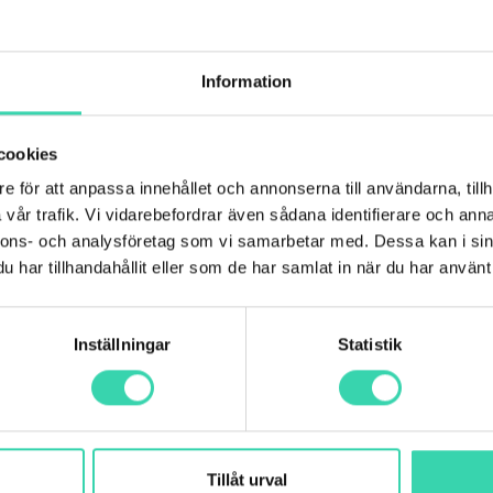
Information
Chatta med os
cookies
et inne på Mitt
Vill du ha snabb och s
e för att anpassa innehållet och annonserna till användarna, tillh
support med all
direkt med vår kunds
vår trafik. Vi vidarebefordrar även sådana identifierare och anna
ösa din förfrågan.
sig bäst för enkla frå
nnons- och analysföretag som vi samarbetar med. Dessa kan i sin
rekommenderar vi dig
är
.
har tillhandahållit eller som de har samlat in när du har använt 
Chatten är vanligtvis
.
öppen ser du den turko
Inställningar
Statistik
Tillåt urval