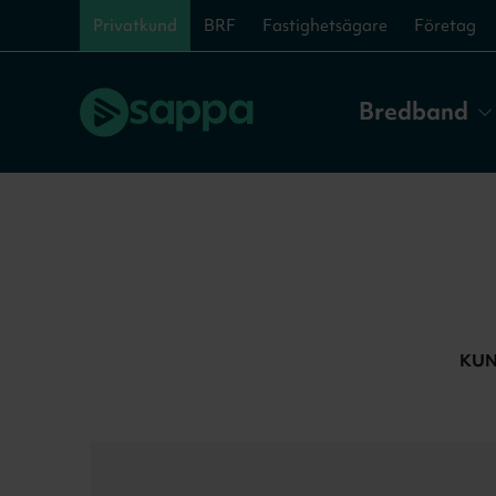
Privatkund
BRF
Fastighetsägare
Företag
Bredband
KUN