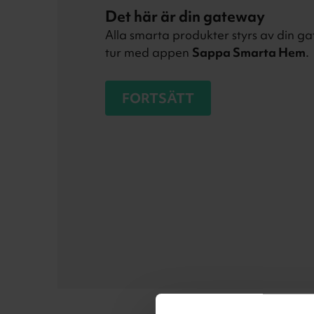
Det här är din gateway
Alla smarta produkter styrs av din gat
tur med appen
Sappa Smarta Hem
.
FORTSÄTT