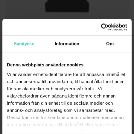
ÖVRIGA BOXAR
Samtycke
Information
Om
Andra guider
Denna webbplats använder cookies
Vi använder enhetsidentifierare för att anpassa innehållet
Jag kan inte se inspelningar/spela in
och annonserna till användarna, tillhandahålla funktioner
för sociala medier och analysera vår trafik. Vi
vidarebefordrar även sådana identifierare och annan
information från din enhet till de sociala medier och
Skapa ett ärende
annons- och analysföretag som vi samarbetar med.
Dessa kan i sin tur kombinera informationen med annan
Skapa ett ärende och följ hanteringen av det
information som du har tillhandahållit eller som de har
inne på Mitt Sappa. Med ett ärende förser du
samlat in när du har använt deras tjänster.