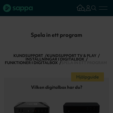
Bredband
Spela in ett program
TV & Streaming
KUNDSUPPORT
KUNDSUPPORT TV & PLAY
Mobilabonnemang
INSTÄLLNINGAR I DIGITALBOX
FUNKTIONER I DIGITALBOX
SPELA IN ETT PROGRAM
Kundsupport
Hjälpguide
Vilken digitalbox har du?
Logga in
Tillbaka
Aktivera tjän