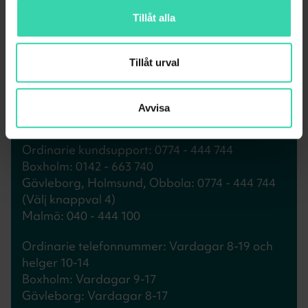
Tillåt alla
Tillåt urval
KONTAKT - FELSÖKNING
Ring vår kundsupport
Avvisa
Ring felsökningslinjen på knappval 1.
Ordinarie kundsupport: 0774 - 444 744
Boxholm: 0142 - 663 740
Gävleborg, Holmsund, Obbola: 0774 - 444 744
(Välj knappval 4)
Malmö: 040 - 444 100
Ordinarie telefonnummer: Vardagar 8-19 och
helger 10-14
Boxholm: Vardagar 9-17
Gävleborg: Vardagar 8-17