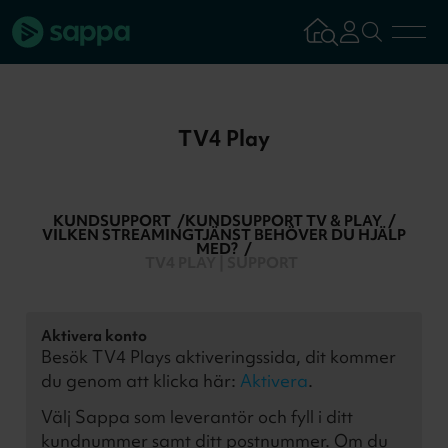
Bredband
TV4 Play
TV & Streaming
KUNDSUPPORT
KUNDSUPPORT TV & PLAY
Mobilabonnemang
VILKEN STREAMINGTJÄNST BEHÖVER DU HJÄLP
MED?
TV4 PLAY | SUPPORT
Kundsupport
Aktivera konto
Logga in
Tillbaka
Besök TV4 Plays aktiveringssida, dit kommer
du genom att klicka här:
Aktivera
.
Välj Sappa som leverantör och fyll i ditt
Aktivera tjän
kundnummer samt ditt postnummer. Om du