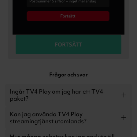
FORTSÄTT
Frågor och svar
Ingår TV4 Play om jag har ett TV4-
paket?
Ja, när du skaffar ett kanalpaket från TV4 får du även
Kan jag använda TV4 Play
tillgång till samma utbud i TV4 Play.
streamingtjänst utomlands?
Ja, du kan använda TV4 Play fritt inom EU.
Hur många enheter kan jag ansluta till