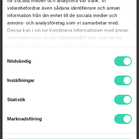
för sociala medier och analysera vår trafik. Vi
fråga kan du chatta direkt med vår
vidarebefordrar även sådana identifierare och annan
kundsupport här på hemsidan.
information från din enhet till de sociala medier och
annons- och analysföretag som vi samarbetar med.
Chatten är vanligtvis öppen 10:00-17:00 på
Dessa kan i sin tur kombinera informationen med annan
vardagar. När den är öppen ser du den turkosa
information som du har tillhandahållit eller som de har
chattikonen nere i vänstra hörnet.
samlat in när du har använt deras tjänster.
Samtyckesval
Nödvändig
Inställningar
Statistik
Marknadsföring