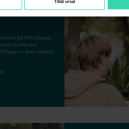
Tillåt urval
det inne på Mitt Sappa.
med all relevant
förfrågan — även utanför
är
.