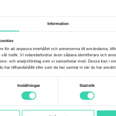
ANNAN DIGITALBOX
TV-HUB
Information
cookies
Frågor och svar
e för att anpassa innehållet och annonserna till användarna, tillh
vår trafik. Vi vidarebefordrar även sådana identifierare och anna
tionshjälp?
nnons- och analysföretag som vi samarbetar med. Dessa kan i sin
har tillhandahållit eller som de har samlat in när du har använt 
ixarna som kan hjälpa till med de flesta installationer i hemmet
ar från Sappa?
talbox, router, fast telefoni eller liknande tar oftast inte mer än e
ntennkabel, nätverkskabel och HDMI-kabel.
 för den tjänst du väljer och med RUT-avdrag som Hemfixarna löser
Inställningar
Statistik
9 kr. Vid behov kan du förlänga hjälpen med en halvtimme åt gån
a här för att komma direkt till
Hemfixarna
, fyll i formuläret och 