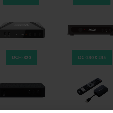
DCH-820
DC-230 & 235