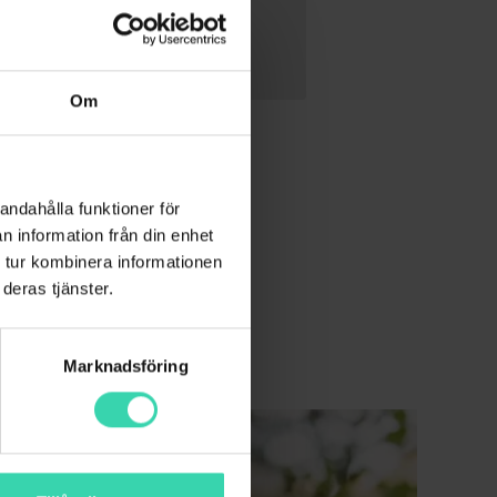
Om
andahålla funktioner för
n information från din enhet
 tur kombinera informationen
deras tjänster.
.
n timma. Du betalar
 för dig kostar
Marknadsföring
gen som då kostar
invänta att bli