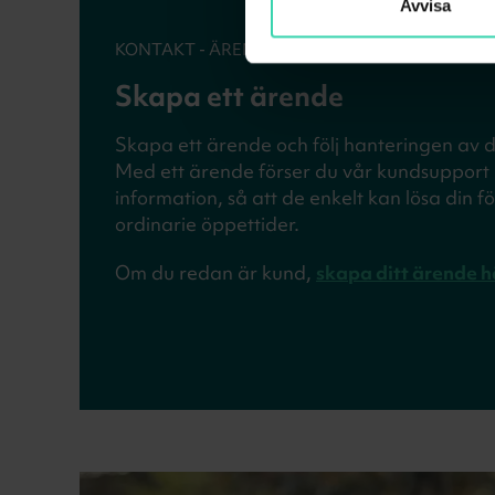
Avvisa
KONTAKT - ÄRENDE
Skapa ett ärende
Skapa ett ärende och följ hanteringen av 
Med ett ärende förser du vår kundsupport 
information, så att de enkelt kan lösa din 
ordinarie öppettider.
Om du redan är kund,
skapa ditt ärende h