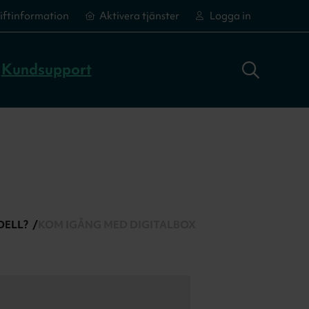
iftinformation
Aktivera tjänster
Logga in
Sök adress
Logga in
Aktivera tjänster
Aktivera tjänster
Kundsupport
DELL?
KOM IGÅNG MED DIGITALBOX