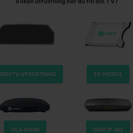
Vilken utrustning har du till din TV?
NGEN TV-UTRUSTNING
TV-MODUL
UCA-B160R
DVBCIP-802