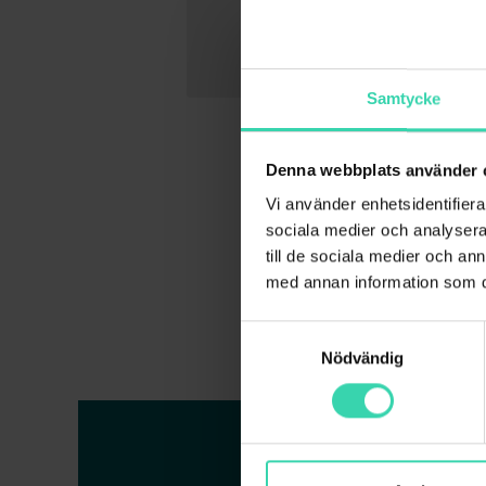
Samtycke
Denna webbplats använder 
Vi använder enhetsidentifierar
sociala medier och analysera 
Kan jag få installa
till de sociala medier och a
med annan information som du 
Vi samarbetar med Hemf
Kan jag köpa kabl
Samtyckesval
En installation av digi
Ja, du kan beställa a
direkt till Hemfixarna
Nödvändig
första timman från 49
Beställ kablar
här
249 kr/halvtimme. Klick
kontaktad!