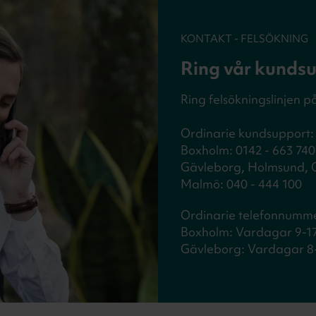
KONTAKT - FELSÖKNING
Ring vår kunds
Ring felsökningslinjen p
Ordinarie kundsupport: 
Boxholm: 0142 - 663 740
Gävleborg, Holmsund, Ob
Malmö: 040 - 444 100
Ordinarie telefonnumme
Boxholm: Vardagar 9-1
Gävleborg: Vardagar 8