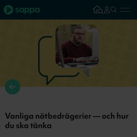
Bredband
TV & Streaming
Mobilabonnemang
Kundsupport
Logga in
Tillbaka
Vanliga nätbedrägerier — och hur
du ska tänka
Aktivera tjän