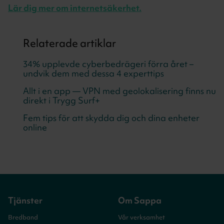
Lär dig mer om internetsäkerhet.
Relaterade artiklar
34% upplevde cyberbedrägeri förra året –
undvik dem med dessa 4 experttips
Allt i en app — VPN med geolokalisering finns nu
direkt i Trygg Surf+
Fem tips för att skydda dig och dina enheter
online
Tjänster
Om Sappa
Bredband
Vår verksamhet