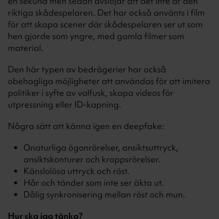
en sekund men sedan avslöjar att det inte är den
riktiga skådespelaren. Det har också använts i film
för att skapa scener där skådespelaren ser ut som
hen gjorde som yngre, med gamla filmer som
material.
Den här typen av bedrägerier har också
obehagliga möjligheter att användas för att imitera
politiker i syfte av valfusk, skapa videos för
utpressning eller ID-kapning.
Några sätt att känna igen en deepfake:
Onaturliga ögonrörelser, ansiktsuttryck,
ansiktskonturer och kroppsrörelser.
Känslolösa uttryck och röst.
Hår och tänder som inte ser äkta ut.
Dålig synkronisering mellan röst och mun.
Hur ska jag tänka?