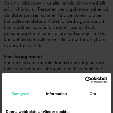
för att drabbas av virus eller att du blir av med allt
på din hårddisk. Personen ber dig skriva in saker på
din dator som sen kommer låta personen ta över
kontrollen av datorn. Målet för bedragaren är att
komma åt ex. konofinformation, lösenord och
personuppgifter eller installera kod som gör att de
kan behålla kontrollen över din dator för att ytföra
cyberattacker från.
Hur ska jag tänka?
Fundera på om samtalet känns trovärdigt och vid
minsta tveksamhet – lägg på. Om du kommit en bit
in i samtalet och sen blir orolig, koppla snabbt bort
din dator från nätverket.
Samtycke
Information
Om
ID-stöld
Denna webbplats använder cookies