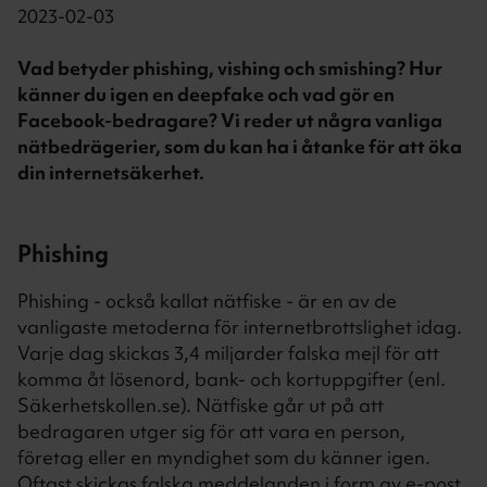
2023-02-03
Vad betyder phishing, vishing och smishing? Hur
känner du igen en deepfake och vad gör en
Facebook-bedragare? Vi reder ut några vanliga
nätbedrägerier, som du kan ha i åtanke för att öka
din internetsäkerhet.
Phishing
Phishing - också kallat nätfiske - är en av de
vanligaste metoderna för internetbrottslighet idag.
Varje dag skickas 3,4 miljarder falska mejl för att
komma åt lösenord, bank- och kortuppgifter (enl.
Säkerhetskollen.se). Nätfiske går ut på att
bedragaren utger sig för att vara en person,
företag eller en myndighet som du känner igen.
Oftast skickas falska meddelanden i form av e-post