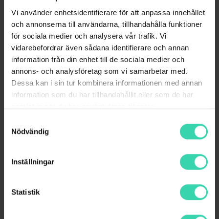
Att använda någon annans identitet är ett av de
Vi använder enhetsidentifierare för att anpassa innehållet
vanligaste bedrägeribrotten i Sverige (enl.
och annonserna till användarna, tillhandahålla funktioner
Internetstiftelsen). Bedragaren använder då de
för sociala medier och analysera vår trafik. Vi
”stulna” personuppgifterna, så som personnummer,
vidarebefordrar även sådana identifierare och annan
för att beställa varor online, teckna abonnemang
information från din enhet till de sociala medier och
eller söka lån.
annons- och analysföretag som vi samarbetar med.
Hur ska jag tänka?
Dessa kan i sin tur kombinera informationen med annan
Det finns tjänster som övervakar dina
information som du har tillhandahållit eller som de har
personuppgifter online och larmar när
samlat in när du har använt deras tjänster.
personuppgifterna används, så som vår tjänst
Samtyckesval
Trygg Surf+
. Det är ett effektivt sätt att bevaka
Nödvändig
dina uppgifter online. En annan plats bedragare
kan få tag på dina uppgifter är din brevlåda,
Inställningar
skaffa en låda med lås för att hindra att någon stjäl
din post. Och om du blir drabbad: bestrid alla
fakturor och ta snabbt kontakt med din bank!
Statistik