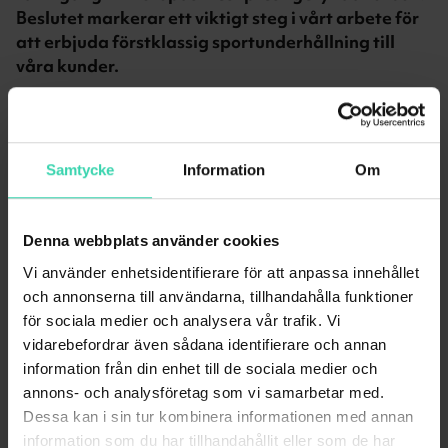
Beslutet markerar ett viktigt steg i vårt arbete för
att erbjuda förstklassig sportunderhållning till
våra kunder.
— Vi har en lång historia av goda samarbeten med
Viaplay och detta är ytterligare ett exempel på vår
gemensamma vilja att leverera kvalitet till våra
Samtycke
Information
Om
kunder och partners. Det faktum att vi aldrig
behövt stänga ner sändningar under förhandlingar
visar på vår långsiktighet, något som vi vet att våra
Denna webbplats använder cookies
kunder värderar högt, säger Susanna Steinick,
Vi använder enhetsidentifierare för att anpassa innehållet
produktchef för TV på Sappa.
och annonserna till användarna, tillhandahålla funktioner
Överenskommelsen innebär att Sappas kunder
för sociala medier och analysera vår trafik. Vi
med linjära TV-paket som
V premium
eller
V sport
,
vidarebefordrar även sådana identifierare och annan
samt de som har streamingpaketet
Viaplay Total
,
information från din enhet till de sociala medier och
kommer kunna följa hela UEFA Champions League-
annons- och analysföretag som vi samarbetar med.
säsongen från start. Vi ser fram emot att fortsatt
Dessa kan i sin tur kombinera informationen med annan
kunna erbjuda våra kunder premium sport i
information som du har tillhandahållit eller som de har