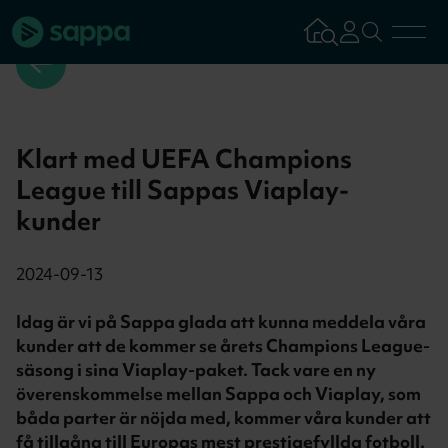
Bredband
Klart med UEFA Champions
TV & Streaming
League till Sappas Viaplay-
kunder
Mobilabonnemang
2024-09-13
Kundsupport
Idag är vi på Sappa glada att kunna meddela våra
kunder att de kommer se årets Champions League-
Logga in
Tillbaka
säsong i sina Viaplay-paket. Tack vare en ny
överenskommelse mellan Sappa och Viaplay, som
Aktivera tjän
båda parter är nöjda med, kommer våra kunder att
få tillgång till Europas mest prestigefyllda fotboll.