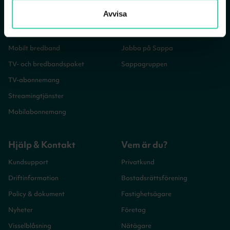
Avvisa
Bredband
Vår verksamhet
Bredband via fiber
Vår historia
Mobilt bredband
Jobba på Sappa
TV- och bredbandspaket
Sappagruppen
TV-abonnemang
Streamingtjänster
Mobilabonnemang
Hjälp & Kontakt
Vem är du?
Kundsupport
Privatkund
Driftinformation
Bostadsrättsförening
Policy & dokument
Fastighetsägare
Nyheter
Företag
Visselblåsning
Nätägare