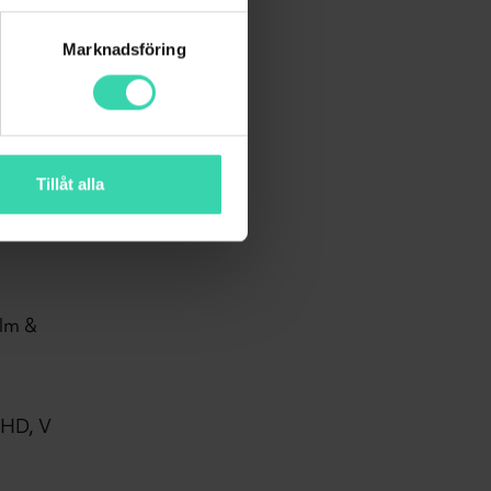
ama
Marknadsföring
pännande
ment".
Tillåt alla
ilm &
 HD, V