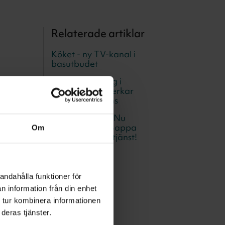
Relaterade artiklar
Köket - ny TV-kanal i
basutbudet
TV4s förändring i
marknätet påverkar
inte vår leverans
SkyShowtime – Nu
tillgänglig hos Sappa
Om
som fristående tjänst!
ir mer
ga till
r (värde
andahålla funktioner för
Mest-
n information från din enhet
 tur kombinera informationen
deras tjänster.