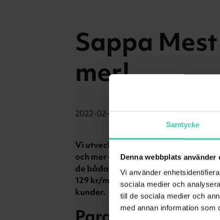
Sappa Mest 
mer!
2022-02-28
Samtycke
Vi utvecklar våra TV-tjänster för at
och mer efterfrågade. Därför gör vi
Denna webbplats använder 
de båda streamingtjänsterna direkt 
Vi använder enhetsidentifierar
129 kr/mån) och Paramount+ (värde 69
sociala medier och analysera 
kunder.
till de sociala medier och a
med annan information som du 
Paramount+