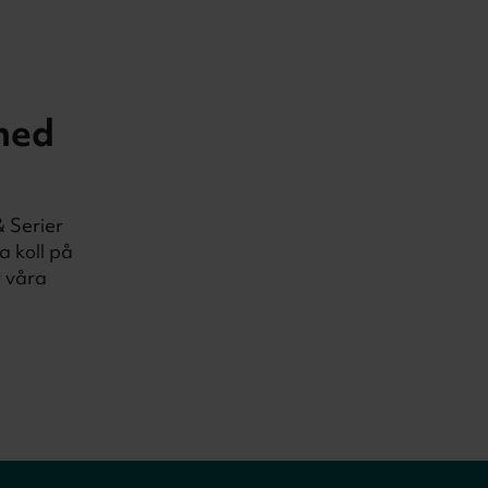
med
& Serier
a koll på
v våra