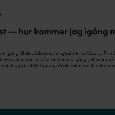
r
l
st — hur kommer jag igång 
illgång till de båda streamingtjänsterna Viaplay Film 
aktivera dina tjänster. För att komma igång behöver du h
 att logga in i Mitt Sappa, på din faktura och botten a