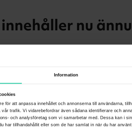
innehåller nu ännu
Information
t möta våra kunders önskemål, och streamingtjänster bl
 nu vårt TV-paket Sappa Mest ännu större, genom att läg
cookies
inbakat i paketet. Det innebär att Viaplay Film & Serie
e för att anpassa innehållet och annonserna till användarna, tillh
 kr/mån) blir tillagt 1 mars för alla befintliga Sappa 
vår trafik. Vi vidarebefordrar även sådana identifierare och anna
nnons- och analysföretag som vi samarbetar med. Dessa kan i sin
har tillhandahållit eller som de har samlat in när du har använt 