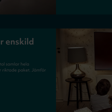
er enskild
tal samlar hela
 riktade paket. Jämför