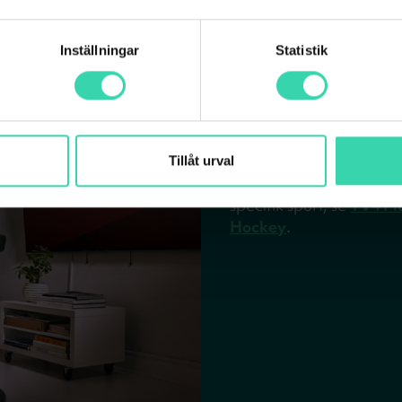
Inställningar
Statistik
Det här ingå
TV4 Play Sport ger dig ti
med tillhörande sportsänd
Tillåt urval
sportpaketen - väljer d
specifik sport, se
TV4 Pl
Hockey
.