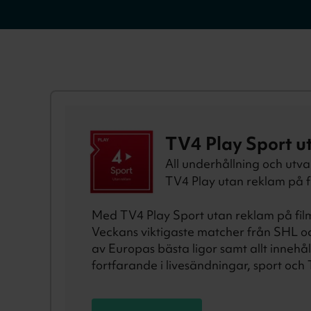
TV4 Play Sport u
All underhållning och utval
TV4 Play utan reklam på fi
Med TV4 Play Sport utan reklam på film 
Veckans viktigaste matcher från SHL oc
av Europas bästa ligor samt allt inneh
fortfarande i livesändningar, sport och