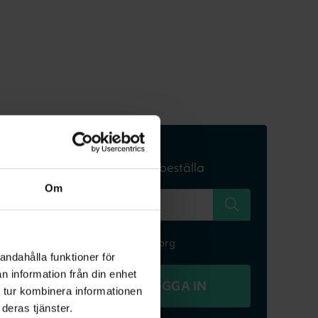
Skriv in din adress
för att se om du kan beställa
Om
T.ex Falkenbergsgatan 3, Göteborg
andahålla funktioner för
n information från din enhet
REDAN KUND? LOGGA IN
 tur kombinera informationen
deras tjänster.