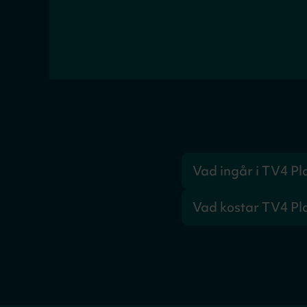
Vad ingår i TV4 Pl
TV4:s livesport som t.
Vad kostar TV4 Pl
För att se hela sportut
Med reklam 249kr/mån 