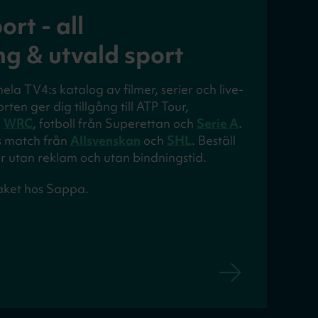
rt - all
ng & utvald sport
ela TV4:s katalog av filmer, serier och live-
rten ger dig tillgång till ATP Tour,
n
WRC
, fotboll från Superettan och
Serie A
.
s match från
Allsvenskan
och
SHL
. Beställ
r utan reklam och utan bindningstid.
aket hos Sappa.