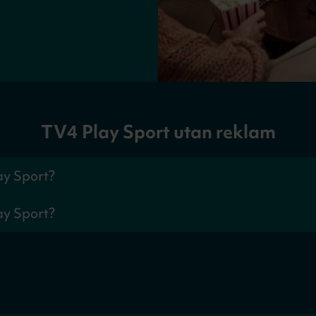
TV4 Play Sport utan reklam
ay Sport?
ex. tennis från ATP Tour, hästsport och utvalda matcher från Alls
ay Sport?
budet se TV4 Play Sport Total.
och utan reklam 299kr/mån. Ingen bindningstid.