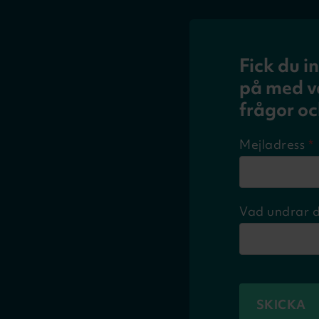
Fick du i
på med va
frågor oc
Mejladress
*
Vad undrar 
SKICKA