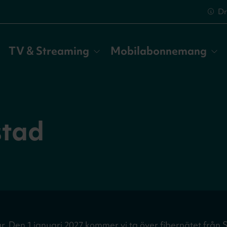
Dr
TV & Streaming
Mobilabonnemang
stad
här. Den 1 januari 2027 kommer vi ta över fibernätet från