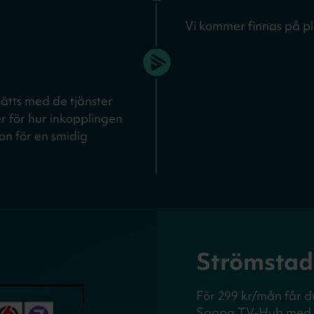
Vi kommer finnas på pl
sätts med de tjänster
er för hur inkopplingen
tion för en smidig
Strömstad
För 299 kr/mån får d
Sappa TV-Hub med vå