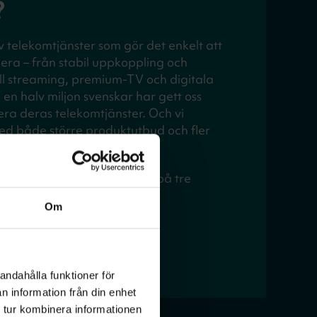
?
v telekomtjänster som gör det enkelt att
era – från stabil uppkoppling och
l streaming, premium-TV och digitala
a en halv miljon svenskar har gett oss
era deras telekomtjänster. Och vi
med både större produktutbud och fler
värden och vår verksamhet på tre
ara och utmanare.
Om
andahålla funktioner för
n information från din enhet
 tur kombinera informationen