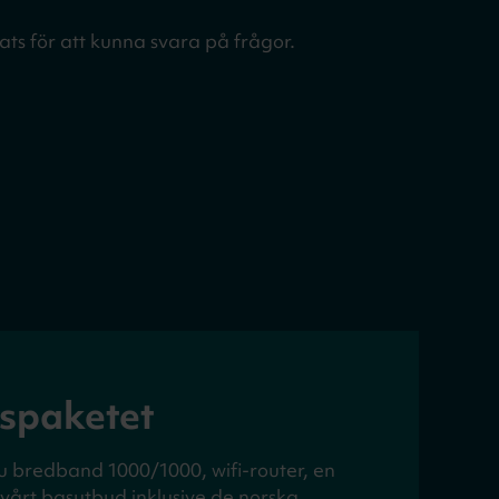
ats för att kunna svara på frågor.
spaketet
u bredband 1000/1000, wifi-router, en
rt basutbud inklusive de norska