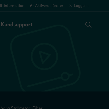
iftinformation
Aktivera tjänster
Logga in
Sök adress
Logga in
Aktivera tjänster
Aktivera tjänster
Kundsupport
 Södra Strömstad Fiber