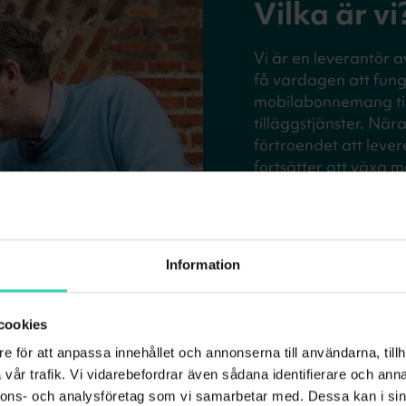
Vilka är vi
Vi är en leverantör a
få vardagen att fung
mobilabonnemang til
tilläggstjänster. När
förtroendet att lever
fortsätter att växa 
kunder.
Vi bygger våra kund
ledord: enkla, hållb
Information
cookies
e för att anpassa innehållet och annonserna till användarna, tillh
vår trafik. Vi vidarebefordrar även sådana identifierare och anna
nnons- och analysföretag som vi samarbetar med. Dessa kan i sin