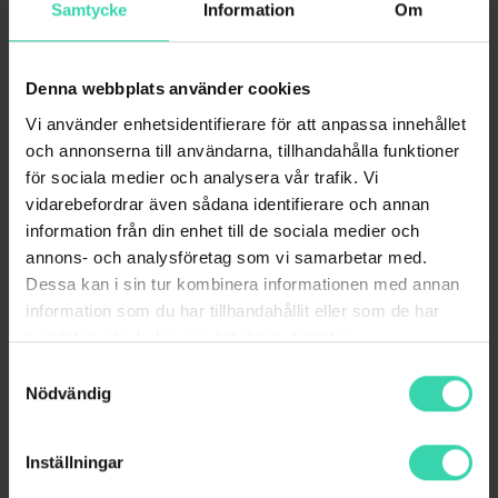
Samtycke
Information
Om
ni bor på samma adress. Lägg till vem du vill, barn,
kompisar, bonusfamilj eller farmor. Varje
extraanvändare får likt huvudabonnemanget, sitt
Denna webbplats använder cookies
eget nummer, obegränsad surf inom Sverige, fria
Vi använder enhetsidentifierare för att anpassa innehållet
samtal och SMS samt 20 GB EU-surf. Allt samlas
och annonserna till användarna, tillhandahålla funktioner
smidigt på en och samma faktura, och som
för sociala medier och analysera vår trafik. Vi
huvudanvändare har du full överblick över
vidarebefordrar även sådana identifierare och annan
abonnemangen direkt i Mitt Sappa.
information från din enhet till de sociala medier och
Ett smartare val för plånboken
annons- och analysföretag som vi samarbetar med.
Dessa kan i sin tur kombinera informationen med annan
Att samla hela familjen i ett och samma
information som du har tillhandahållit eller som de har
abonnemang är inte bara smidigare – det är också
samlat in när du har använt deras tjänster.
mer prisvärt. I stället för att betala fullpris för flera
Samtyckesval
separata mobilabonnemang får du ett kraftfullt
Nödvändig
huvudabonnemang och kan sedan lägga till extra
användare till ett lägre månadspris. Det gör att
Inställningar
kostnaden per person sjunker, samtidigt som alla får
generösa surfmängder och fria samtal. Enkelt sagt: