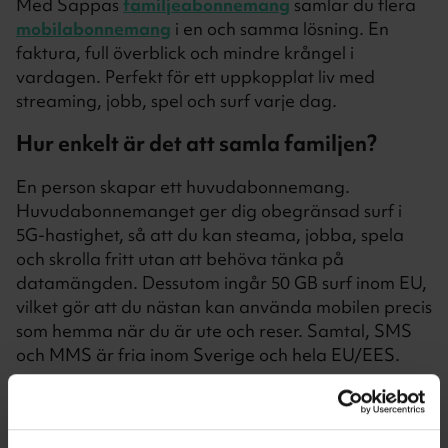
Med Sappas
familjeabonnemang
samlar du flera
mobilabonnemang
i en och samma lösning. En
faktura, full överblick och mindre krångel i
vardagen. Perfekt för ett uppkopplat liv med
streaming, jobb, spel och surf varje dag.
Hur enkelt är det att samla familjen?
En person skapar ett huvudabonnemang.
Huvudabonnemanget ger dig obegränsad surf i
5G-hastighet, så att du kan steama, jobba, spela
och skrolla fritt utan att behöva tänka på
datamängden. Dessutom ingår 50 GB surf inom EU,
vilket gör att du nästan kan använda mobilen precis
som hemma när du är ute och reser. Samtal, SMS
och MMS är fria inom Sverige och hela EU/EES.
Till huvudabonnemanget kan du koppla upp till fyra
extraanvändare – och du väljer själv vilka som ska
ingå. Det finns inga krav på familjerelation eller att