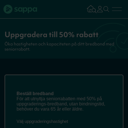
Bredband
Uppgradera till 50% rabatt
Öka hastigheten och kapaciteten på ditt bredband med
TV & Streaming
seniorrabatt.
Mobilabonnemang
Kundsupport
Logga in
Tillbaka
Aktivera tjän