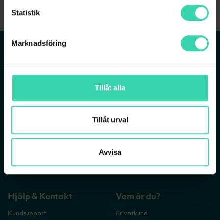
Statistik
T.ex Falkenbergsgatan 3, Göteborg
Marknadsföring
Tjänster
Om Sappa
REDAN KUND? LOGGA IN
Bredband
Vår verksamhet
Tillåt alla
Bredband via fiber
Vår historia
Mobilt bredband
Jobba på Sappa
TV- och bredbandspaket
Sappagruppen
Tillåt urval
TV-abonnemang
Streamingtjänster
Avvisa
Mobilabonnemang
Hjälp & Kontakt
Vem är du?
Kundsupport
Privatkund