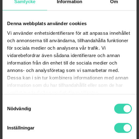
Samtycke
Information
Om
för att koppla in en router, till
nätverksuttag eller tjänstefördelare. OBS!
Nätverkskabel medföljer ej om du
Denna webbplats använder cookies
beställer digitalbox.
Vi använder enhetsidentifierare för att anpassa innehållet
Oskärmad
och annonserna till användarna, tillhandahålla funktioner
CAT6
för sociala medier och analysera vår trafik. Vi
RJ45-kontakt
vidarebefordrar även sådana identifierare och annan
information från din enhet till de sociala medier och
annons- och analysföretag som vi samarbetar med.
BESTÄLL NU
Dessa kan i sin tur kombinera informationen med annan
information som du har tillhandahållit eller som de har
samlat in när du har använt deras tjänster.
Samtyckesval
Nödvändig
Skriv in din adress
Inställningar
för att se om du kan beställa