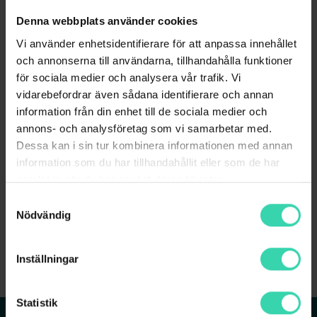
box som stödjer HD. Tillsammans med
Denna webbplats använder cookies
HD-kanaler ger boxen dig en tv-
upplevelse med bästa ljud och bild! Boxen
Vi använder enhetsidentifierare för att anpassa innehållet
har flera anslutningar, HDMI och scart till
och annonserna till användarna, tillhandahålla funktioner
Visa mer
din tv samt digitala ljudutgångar till ditt
för sociala medier och analysera vår trafik. Vi
hemmabiosystem. Om du ansluter en
vidarebefordrar även sådana identifierare och annan
extern hårddisk med USB (lägst USB 2.0)
BESTÄLL NU
information från din enhet till de sociala medier och
till boxen som du själv kompletterar med i
annons- och analysföretag som vi samarbetar med.
valfri storlek, kan du spela in din
Dessa kan i sin tur kombinera informationen med annan
favoritserie eller pausa programmet du
information som du har tillhandahållit eller som de har
ser på.
samlat in när du har använt deras tjänster.
Samtyckesval
Till digitalboxen tillkommer ett digitalkort
Nödvändig
Skriv in din adress
för att avkoda TV-kanalerna från nätet.
för att se om du kan beställa
Se eventuell kostnad i varukorgen.
Inställningar
Manualer och dokument
Användarmanual Dilog DCT-280HD
Statistik
T.ex Falkenbergsgatan 3, Göteborg