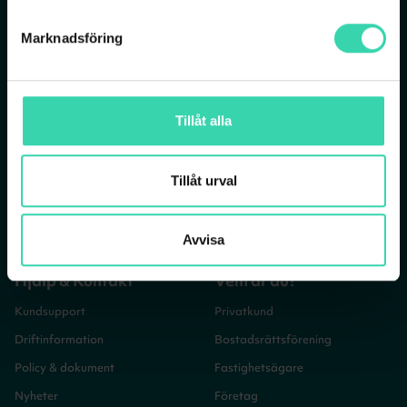
Produktblad Dilog DCT-280HD
Tjänster
Om Sappa
REDAN KUND? LOGGA IN
Marknadsföring
Bredband
Vår verksamhet
Bredband via fiber
Vår historia
Mobilt bredband
Jobba på Sappa
Tillåt alla
TV- och bredbandspaket
Sappagruppen
TV-abonnemang
Tillåt urval
Streamingtjänster
Mobilabonnemang
Avvisa
Hjälp & Kontakt
Vem är du?
Kundsupport
Privatkund
Driftinformation
Bostadsrättsförening
Policy & dokument
Fastighetsägare
Nyheter
Företag