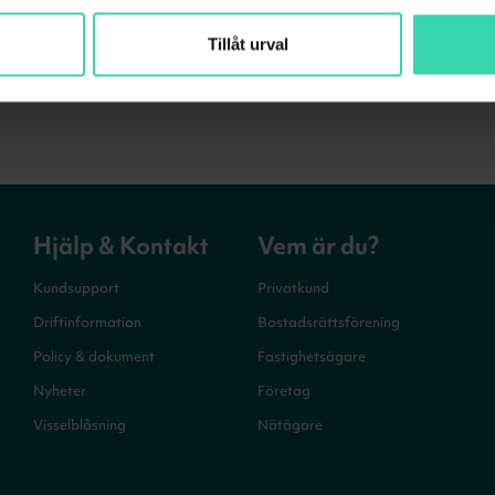
Tillåt urval
Hjälp & Kontakt
Vem är du?
Kundsupport
Privatkund
Driftinformation
Bostadsrättsförening
Policy & dokument
Fastighetsägare
Nyheter
Företag
Visselblåsning
Nätägare