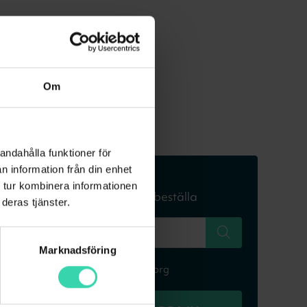
Om
andahålla funktioner för
n information från din enhet
Skriv in din adress
 tur kombinera informationen
för att se om du kan beställa
deras tjänster.
Marknadsföring
T.ex Falkenbergsgatan 3, Göteborg