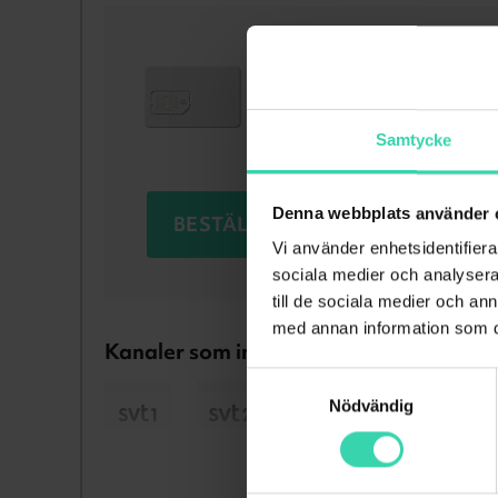
Digitalkort
Grunden för digital-TV h
Samtycke
Denna webbplats använder 
BESTÄLL NU
Vi använder enhetsidentifierar
sociala medier och analysera 
till de sociala medier och a
med annan information som du 
Kanaler som ingår i
Digitalkort
Samtyckesval
Nödvändig
Visa 