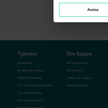
Avvisa
Tjänster
Om Sappa
Bredband
Vår verksamhet
Bredband via fiber
Vår historia
Mobilt bredband
Jobba på Sappa
TV- och bredbandspaket
Sappagruppen
TV-abonnemang
Streamingtjänster
Mobilabonnemang