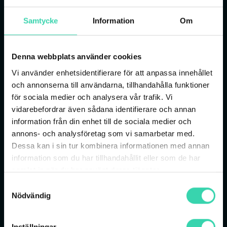
Samtycke
Information
Om
Viaplay Total
524
kr/mån
Denna webbplats använder cookies
i 24 månader
Vi använder enhetsidentifierare för att anpassa innehållet
30% rabatt i 24 månader när du beställer 
och annonserna till användarna, tillhandahålla funktioner
Viaplay Total! Se några av världens bästa 
för sociala medier och analysera vår trafik. Vi
ligor, blandat med underhållning för hela 
vidarebefordrar även sådana identifierare och annan
familjen - streamat när och var det passar 
information från din enhet till de sociala medier och
dig. 
annons- och analysföretag som vi samarbetar med.
Premier League, UEFA Champions 
Dessa kan i sin tur kombinera informationen med annan
League, Bundesliga
information som du har tillhandahållit eller som de har
samlat in när du har använt deras tjänster.
NHL, F1, Indycar
Samtyckesval
Sport, filmer & serier
Nödvändig
Valfritt paket
24 månader bindningstid
Inställningar