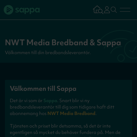
Bredband
NWT Media Bredband & Sappa
TV & Streaming
Välkommen till din bredbandsleverantör.
Mobilabonnemang
Välkommen till Sappa
Kundsupport
Det är vi som är
Sappa
. Snart blir vi ny
Logga in
Tillbaka
bredbandsleverantör till dig som tidigare haft ditt
abonnemang hos
NWT Media Bredband
.
Tjänsten och priset blir detsamma, så det är inte
Aktivera tjän
egentligen så mycket du behöver fundera på. Men de