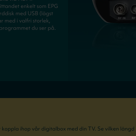
tittandet enkelt som EPG
årddisk med USB (lägst
 med i valfri storlek,
a programmet du ser på.
koppla ihop vår digitalbox med din TV. Se vilken läng