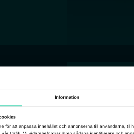
Kabel-TV
Information
TV-modul
cookies
Sappas TV-modul ger dig
TV:n om din bostad är k
e för att anpassa innehållet och annonserna till användarna, tillh
kopplas in på baksidan 
vår trafik. Vi vidarebefordrar även sådana identifierare och anna