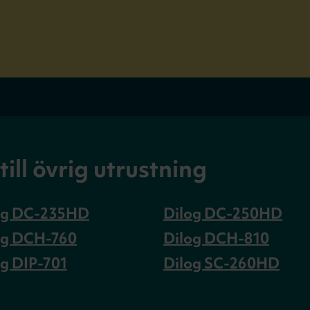
ll övrig utrustning
og DC-235HD
Dilog DC-250HD
og DCH-760
Dilog DCH-810
og DIP-701
Dilog SC-260HD