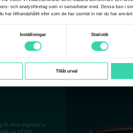
digital mottagare. För a
nnons- och analysföretag som vi samarbetar med. Dessa kan i sin
har stöd för DVB-C och
har tillhandahållit eller som de har samlat in när du har använt 
Användarmanual TV-m
Inställningar
Statistik
Tillåt urval
ill dina digitala tv-
-bild via HDMI