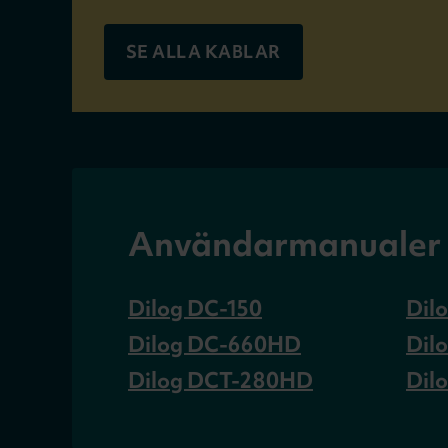
SE ALLA KABLAR
Användarmanualer ti
Dilog DC-150
Dil
Dilog DC-660HD
Dil
Dilog DCT-280HD
Dil