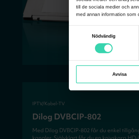
till de sociala medier och a
med annan information som du 
Samtyckesval
Nödvändig
Avvisa
IPTV/Kabel-TV
Dilog DVBCIP-802
Med Dilog DVBCIP-802 får du enkel tillgång t
kanaler. Självklart får du en knivskarp HD