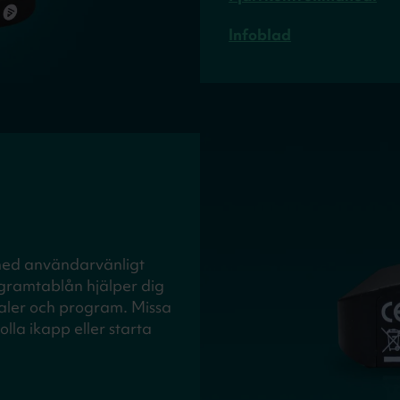
Infoblad
med användarvänligt
gramtablån hjälper dig
naler och program. Missa
lla ikapp eller starta