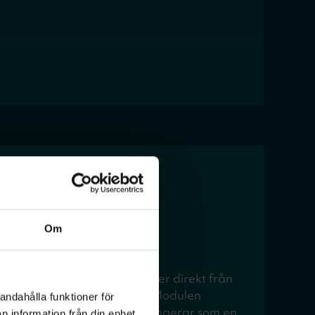
Om
 möjlighet att se HD-kanaler direkt från
opplad till kabel-TV-nätet. Modulen
andahålla funktioner för
eller i sidan av din TV och fungerar som en
n information från din enhet