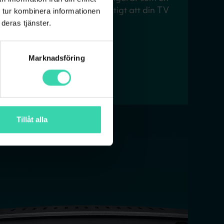
tt den ska fungera är det viktigt att din TV
 tur kombinera informationen
 MPEG-4 med CI+ standard.
deras tjänster.
odul
Marknadsföring
Tillåt alla