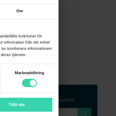
Om
andahålla funktioner för
n information från din enhet
 tur kombinera informationen
deras tjänster.
Marknadsföring
Skriv in din adress
för att se om du kan beställa
Tillåt alla