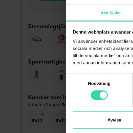
Samtycke
Streamingtjänster som ingår
Denna webbplats använder 
Vi använder enhetsidentifierar
sociala medier och analysera 
till de sociala medier och a
Sporträttigheter som ingår
med annan information som du 
Samtyckesval
Nödvändig
Kanaler som ingår i
TV & Streaming Me
Ingår i Sappa Play
Avvisa