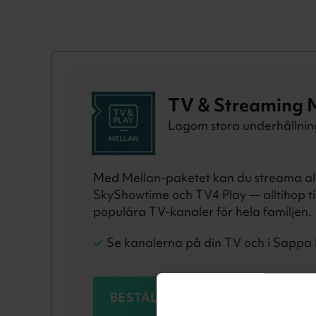
TV & Streaming 
Lagom stora underhållnin
Med Mellan-paketet kan du streama alla
SkyShowtime och TV4 Play — alltihop t
populära TV-kanaler för hela familjen.
Se kanalerna på din TV och i Sappa 
BESTÄLL NU