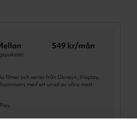
Mellan
549
kr/mån
gspaketet
 filmer och serier från Disney+, Viaplay,
illsammans med ett urval av våra mest
Play.