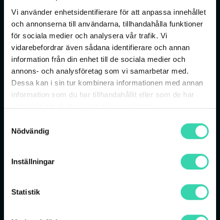
Router: TP-Link Archer MR505
Vi använder enhetsidentifierare för att anpassa innehållet
En kraftfull 4G+ router för ditt mobila
och annonserna till användarna, tillhandahålla funktioner
bredband. Med AC1200 dual-band Wi-Fi, som
för sociala medier och analysera vår trafik. Vi
kombinerar 4G-teknik med Wi-Fi 5 ger den dig
vidarebefordrar även sådana identifierare och annan
en snabb och flexibel internetuppkoppling. Den
information från din enhet till de sociala medier och
är designad för platser utan trådbunden
annons- och analysföretag som vi samarbetar med.
anslutning, eller som en reservlösning, och har
Dessa kan i sin tur kombinera informationen med annan
en inbyggd SIM-kortplats samt gigabit-portar
information som du har tillhandahållit eller som de har
för trådbundna enheter.
samlat in när du har använt deras tjänster.
Samtyckesval
Nödvändig
Inkopplingsmanual
Inställningar
Statistik