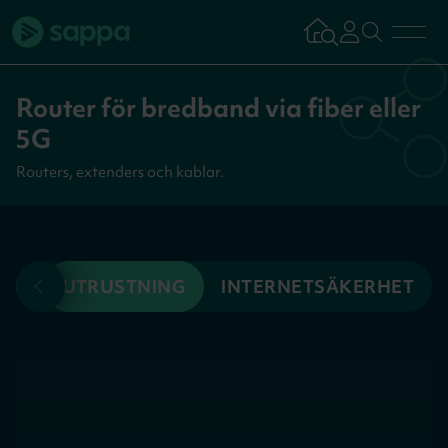
Bredband
Router för bredband via fiber eller
5G
TV & Streaming
Routers, extenders och kablar.
Mobilabonnemang
AP
UTRUSTNING
INTERNETSÄKERHET
Kundsupport
Logga in
Tillbaka
Aktivera tjän