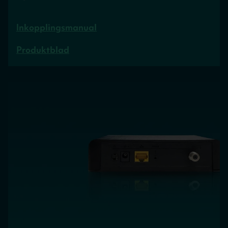
Inkopplingsmanual
Produktblad