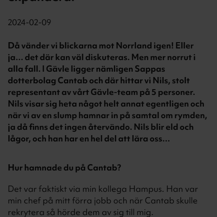
2024-02-09
Då vänder vi blickarna mot Norrland igen! Eller
ja… det där kan väl diskuteras. Men mer norrut i
alla fall. I Gävle ligger nämligen Sappas
dotterbolag Cantab och där hittar vi Nils, stolt
representant av vårt Gävle-team på 5 personer.
Nils visar sig heta något helt annat egentligen och
när vi av en slump hamnar in på samtal om rymden,
ja då finns det ingen återvändo. Nils blir eld och
lågor, och han har en hel del att lära oss…
Hur hamnade du på Cantab?
Det var faktiskt via min kollega Hampus. Han var
min chef på mitt förra jobb och när Cantab skulle
rekrytera så hörde dem av sig till mig.