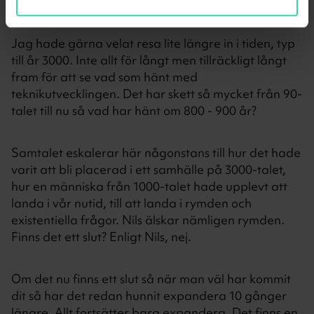
hade du valt?
Jag hade gärna velat resa lite längre in i tiden, typ
till år 3000. Inte allt för långt men tillräckligt långt
fram för att se vad som hänt med
teknikutvecklingen. Det har skett så mycket från 90-
talet till nu så vad har hänt om 800 - 900 år?
Samtalet eskalerar här någonstans till hur det hade
varit att bli placerad i ett samhälle på 3000-talet,
hur en människa från 1000-talet hade upplevt att
landa i vår nutid, till att landa i rymden och
existentiella frågor. Nils älskar nämligen rymden.
Finns det ett slut? Enligt Nils, nej.
Om det nu finns ett slut så när man väl har kommit
dit så har det redan hunnit expandera 10 gånger
längre. Allt fortsätter bara expandera. Det finns en