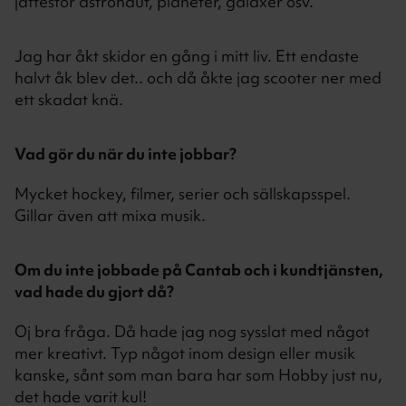
jättestor astronaut, planeter, galaxer osv.
Jag har åkt skidor en gång i mitt liv. Ett endaste
halvt åk blev det.. och då åkte jag scooter ner med
ett skadat knä.
Vad gör du när du inte jobbar?
Mycket hockey, filmer, serier och sällskapsspel.
Gillar även att mixa musik.
Om du inte jobbade på Cantab och i kundtjänsten,
vad hade du gjort då?
Oj bra fråga. Då hade jag nog sysslat med något
mer kreativt. Typ något inom design eller musik
kanske, sånt som man bara har som Hobby just nu,
det hade varit kul!