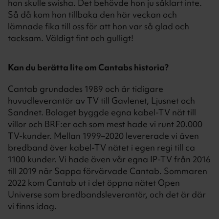
hon skulle swisha. Det behövde hon ju såklart inte.
Så då kom hon tillbaka den här veckan och
lämnade fika till oss för att hon var så glad och
tacksam. Väldigt fint och gulligt!
Kan du berätta lite om Cantabs historia?
Cantab grundades 1989 och är tidigare
huvudleverantör av TV till Gavlenet, Ljusnet och
Sandnet. Bolaget byggde egna kabel-TV nät till
villor och BRF:er och som mest hade vi runt 20.000
TV-kunder. Mellan 1999–2020 levererade vi även
bredband över kabel-TV nätet i egen regi till ca
1100 kunder. Vi hade även vår egna IP-TV från 2016
till 2019 när Sappa förvärvade Cantab. Sommaren
2022 kom Cantab ut i det öppna nätet Open
Universe som bredbandsleverantör, och det är där
vi finns idag.