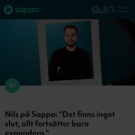
Bredband
TV & Streaming
Mobilabonnemang
Kundsupport
Logga in
Tillbaka
Nils på Sappa: "Det finns inget
slut, allt fortsätter bara
Aktivera tjän
expandera."