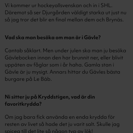
Vi kommer ur hockeyallsvenskan och in i SHL.
Däremot så ser Djurgården väldigt starka ut just nu
så jag tror det blir en final mellan dem och Brynäs.
Vad ska man besöka om man är i Gävle?
Cantab såklart. Men under julen ska man ju besöka
Gävlebocken innan den har brunnit ner, eller blivit
uppäten av fåglar som i år haha. Gamla stan i
Gävle är ju mysigt. Annars hittar du Gävles bästa
burgare på Le Báb.
Ni sitter ju på Kryddstigen, vad är din
favoritkrydda?
Om jag bara fick använda en enda krydda för
resten av livet så hade det ju varit salt. Skulle jag
spicea till det lite så någon typ av lök!