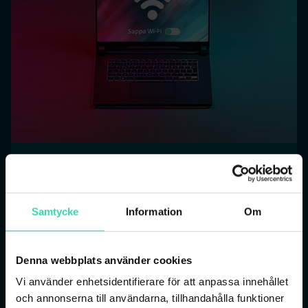
Bredbandsabonnemang
Vi erbjuder bredband i alla önskbara
hastigheter. Om du ännu inte beställt något
Samtycke
Information
Om
bredbandsabonnemang, klicka in här och kolla
vad vi har för erbjudanden till dig!
Denna webbplats använder cookies
LÄS MER
Vi använder enhetsidentifierare för att anpassa innehållet
och annonserna till användarna, tillhandahålla funktioner