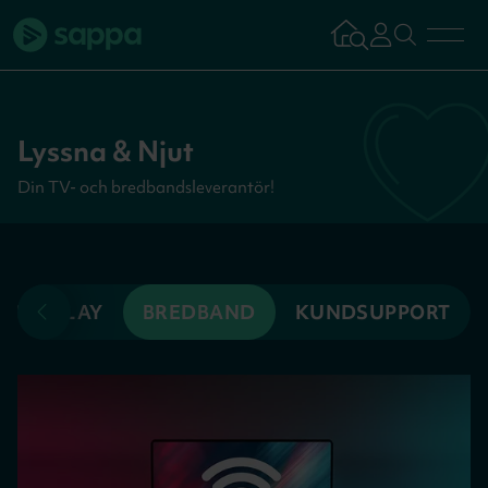
Bredband
Lyssna & Njut
TV & Streaming
Din TV- och bredbandsleverantör!
Mobilabonnemang
TV & PLAY
BREDBAND
KUNDSUPPORT
Kundsupport
Logga in
Tillbaka
Aktivera tjän