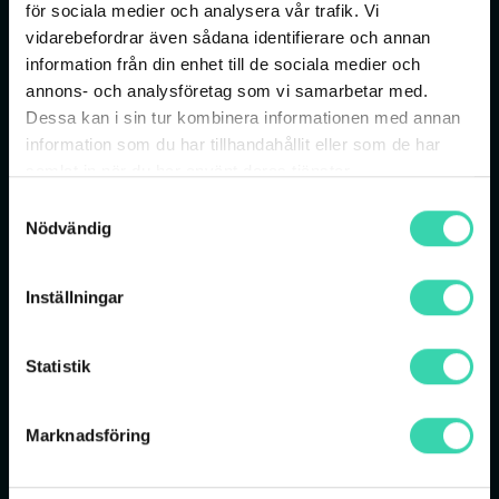
för sociala medier och analysera vår trafik. Vi
vidarebefordrar även sådana identifierare och annan
information från din enhet till de sociala medier och
annons- och analysföretag som vi samarbetar med.
Dessa kan i sin tur kombinera informationen med annan
information som du har tillhandahållit eller som de har
samlat in när du har använt deras tjänster.
Samtyckesval
Nödvändig
Inställningar
Statistik
Företagsbredband
Marknadsföring
Som kund med företagsbredband kommer du
behålla samma månadskostnad som du har