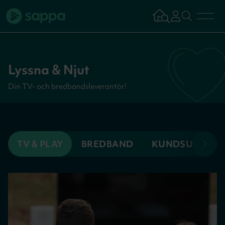
Bredband
Lyssna & Njut
TV & Streaming
Din TV- och bredbandsleverantör!
Mobilabonnemang
TV & PLAY
BREDBAND
KUNDSUPPORT
Kundsupport
Logga in
Tillbaka
Aktivera tjän