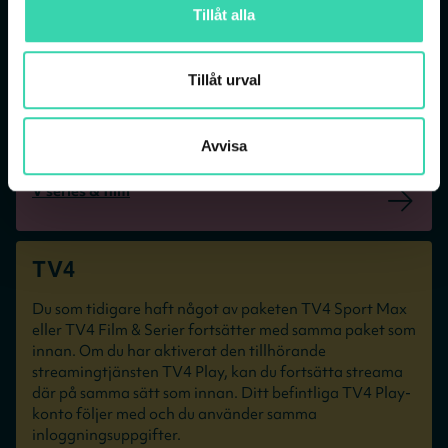
Tillåt alla
som innan. Om du har aktiverat den tillhörande
streamingtjänsten Viaplay, kan du fortsätta streama
där på samma sätt som innan. Ditt befintliga Viaplay-
konto följer med och du använder samma
Tillåt urval
inloggningsuppgifter.
V premium
Avvisa
V sport
V series & film
TV4
Du som tidigare haft något av paketen TV4 Sport Max
eller TV4 Film & Serier fortsätter med samma paket som
innan. Om du har aktiverat den tillhörande
streamingtjänsten TV4 Play, kan du fortsätta streama
där på samma sätt som innan. Ditt befintliga TV4 Play-
konto följer med och du använder samma
inloggningsuppgifter.