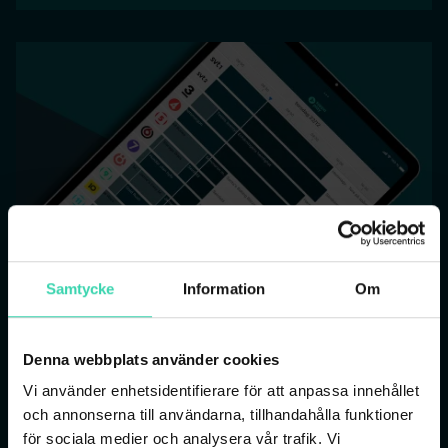
Samtycke
Information
Om
Denna webbplats använder cookies
Sappa Play
Vi använder enhetsidentifierare för att anpassa innehållet
och annonserna till användarna, tillhandahålla funktioner
När du har ett TV-paket från Sappa har du även
för sociala medier och analysera vår trafik. Vi
tillgång till Sappa Play, där du kan streama dina